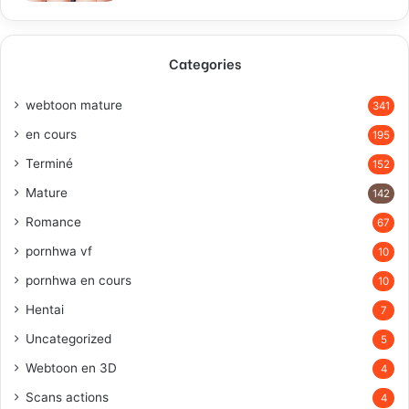
Categories
webtoon mature
341
en cours
195
Terminé
152
Mature
142
Romance
67
pornhwa vf
10
pornhwa en cours
10
Hentai
7
Uncategorized
5
Webtoon en 3D
4
Scans actions
4