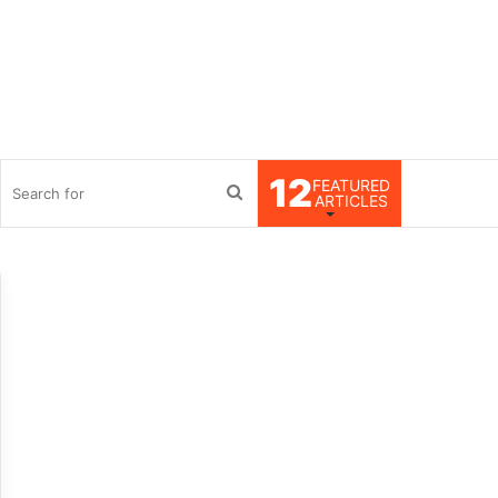
12
FEATURED
debar
Search
ARTICLES
for