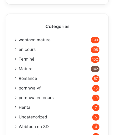
Categories
webtoon mature
341
en cours
195
Terminé
152
Mature
142
Romance
67
pornhwa vf
10
pornhwa en cours
10
Hentai
7
Uncategorized
5
Webtoon en 3D
4