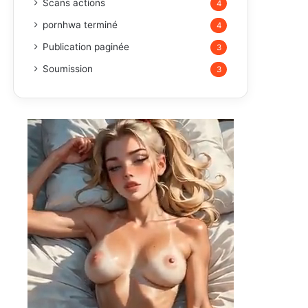
Scans actions
4
pornhwa terminé
4
Publication paginée
3
Soumission
3