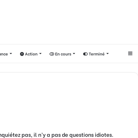
nce
Action
En cours
Terminé
Si
uiétez pas, il n’y a pas de questions idiotes.