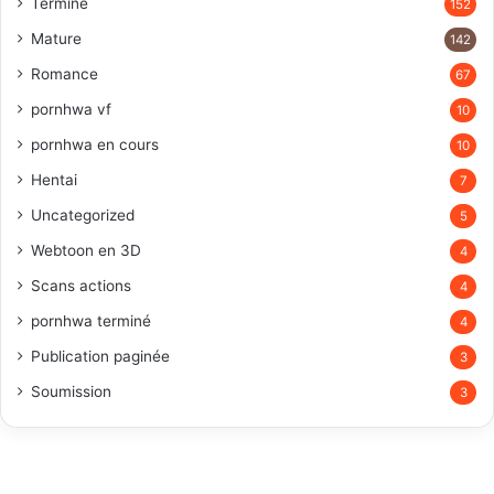
Terminé
152
Mature
142
Romance
67
pornhwa vf
10
pornhwa en cours
10
Hentai
7
Uncategorized
5
Webtoon en 3D
4
Scans actions
4
pornhwa terminé
4
Publication paginée
3
Soumission
3