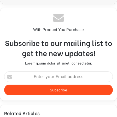
With Product You Purchase
Subscribe to our mailing list to
get the new updates!
Lorem ipsum dolor sit amet, consectetur.
E
n
t
e
r
y
o
Related Articles
u