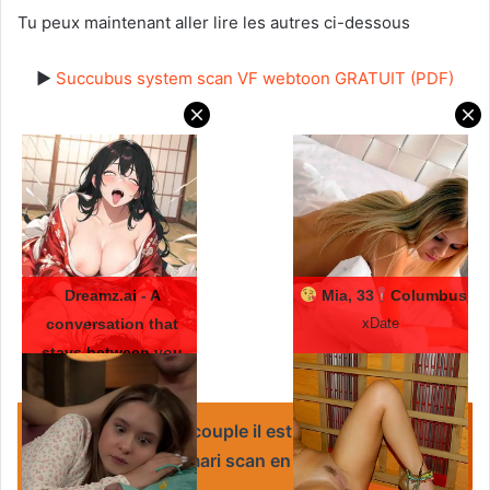
Tu peux maintenant aller lire les autres ci-dessous
►
Succubus system scan VF webtoon GRATUIT (PDF)
Dreamz.ai - A
Mia, 33
Columbus
conversation that
xDate
stays between you
Dreamz.ai
Lire :
Échange de couple il est
meilleur que mon mari scan en vf