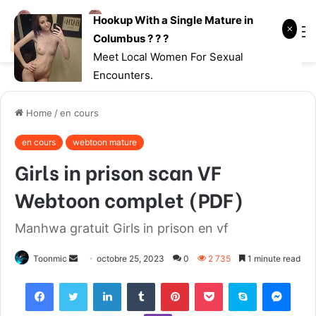
Hookup With a Single Mature in
Log
Searc
M
Columbus ? ? ?
In
for
Meet Local Women For Sexual
Encounters.
Home
/
en cours
en cours
webtoon mature
Girls in prison scan VF
Webtoon complet (PDF)
Manhwa gratuit Girls in prison en vf
Toonmic
S
octobre 25, 2023
0
2 735
1 minute read
e
Facebook
Twitter
LinkedIn
Tumblr
Pinterest
Pocket
Skype
Messenger
n
d
Viber