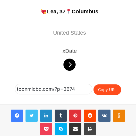
Lea, 37
Columbus
United States
xDate
Copy URL
Facebook
Twitter
LinkedIn
Tumblr
Pinterest
Reddit
VKontakte
Odnoklassniki
Pocket
Skype
Share via Email
Print