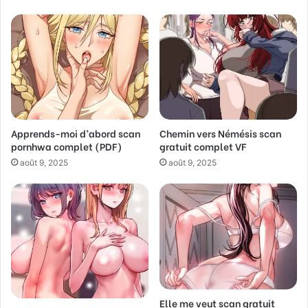
r
E
m
a
i
l
a
d
d
Apprends-moi d’abord scan
Chemin vers Némésis scan
r
pornhwa complet (PDF)
gratuit complet VF
e
s
août 9, 2025
août 9, 2025
s
Elle me veut scan gratuit