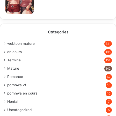
Categories
webtoon mature
341
en cours
195
Terminé
152
Mature
142
Romance
67
pornhwa vf
10
pornhwa en cours
10
Hentai
7
Uncategorized
5