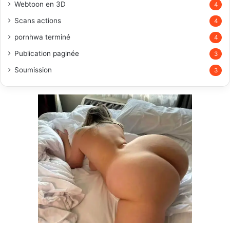
Webtoon en 3D
4
Scans actions
4
pornhwa terminé
4
Publication paginée
3
Soumission
3