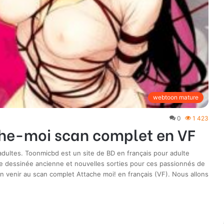
webtoon mature
0
1 423
he-moi scan complet en VF
ultes. Toonmicbd est un site de BD en français pour adulte
e dessinée ancienne et nouvelles sorties pour ces passionnés de
 venir au scan complet Attache moi! en français (VF). Nous allons