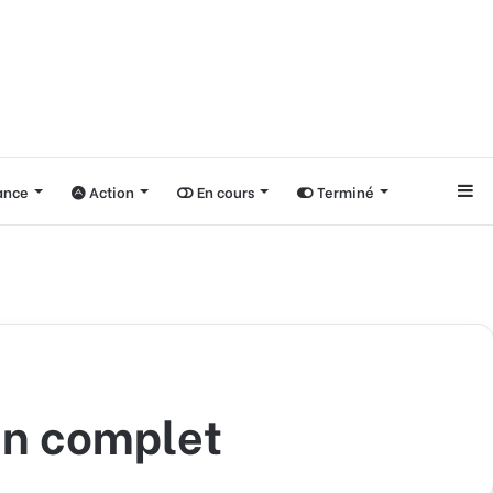
nce
Action
En cours
Terminé
Si
an complet