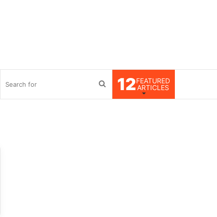
12
FEATURED
debar
Search
ARTICLES
for