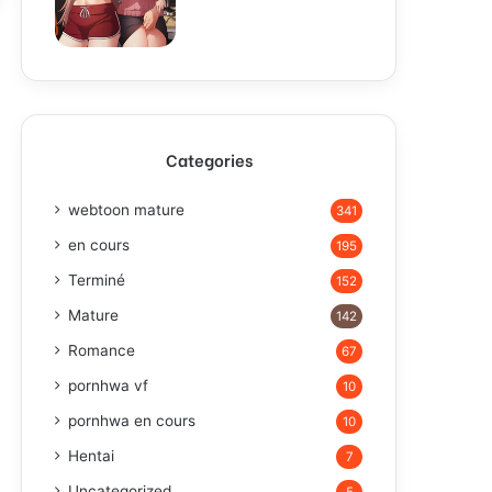
Categories
webtoon mature
341
en cours
195
Terminé
152
Mature
142
Romance
67
pornhwa vf
10
pornhwa en cours
10
Hentai
7
Uncategorized