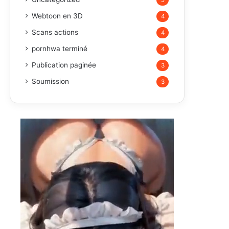
5
Webtoon en 3D
4
Scans actions
4
pornhwa terminé
4
Publication paginée
3
Soumission
3