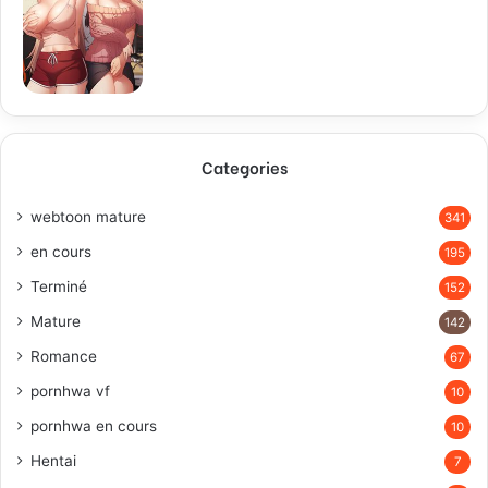
Categories
webtoon mature
341
en cours
195
Terminé
152
Mature
142
Romance
67
pornhwa vf
10
pornhwa en cours
10
Hentai
7