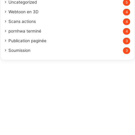
Uncategorized
5
Webtoon en 3D
4
Scans actions
4
pornhwa terminé
4
Publication paginée
3
Soumission
3