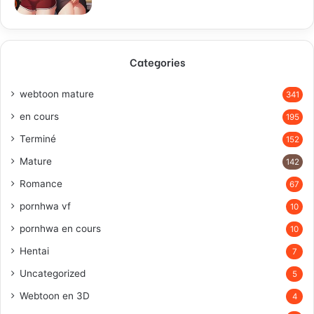
Categories
webtoon mature
341
en cours
195
Terminé
152
Mature
142
Romance
67
pornhwa vf
10
pornhwa en cours
10
Hentai
7
Uncategorized
5
Webtoon en 3D
4