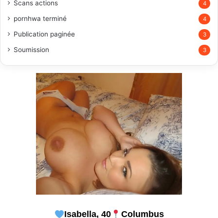
Scans actions
4
pornhwa terminé
4
Publication paginée
3
Soumission
3
Isabella, 40
Columbus