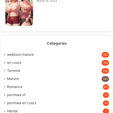
mai 16, 2023
Categories
webtoon mature
341
en cours
195
Terminé
152
Mature
142
Romance
67
pornhwa vf
10
pornhwa en cours
10
Hentai
7