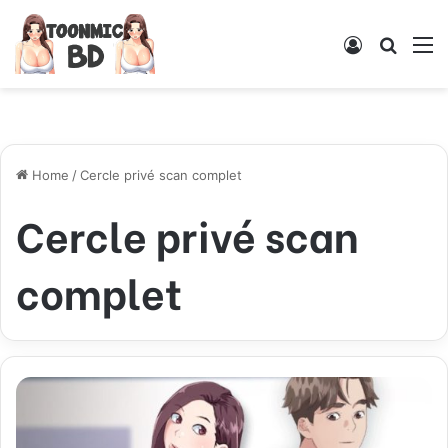
Log
Searc
M
In
for
Home
/
Cercle privé scan complet
Cercle privé scan
complet