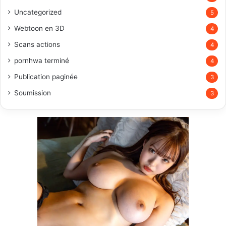
Uncategorized
5
Webtoon en 3D
4
Scans actions
4
pornhwa terminé
4
Publication paginée
3
Soumission
3