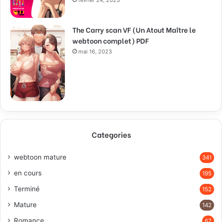
The Carry scan VF (Un Atout Maître le
webtoon complet) PDF
mai 16, 2023
Categories
webtoon mature
341
en cours
195
Terminé
152
Mature
142
Romance
67