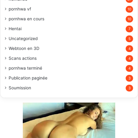
pornhwa vf
10
pornhwa en cours
10
Hentai
7
Uncategorized
5
Webtoon en 3D
4
Scans actions
4
pornhwa terminé
4
Publication paginée
3
Soumission
3