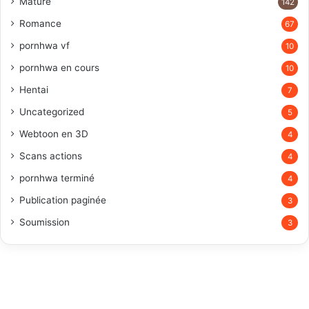
Mature
142
Romance
67
pornhwa vf
10
pornhwa en cours
10
Hentai
7
Uncategorized
5
Webtoon en 3D
4
Scans actions
4
pornhwa terminé
4
Publication paginée
3
Soumission
3