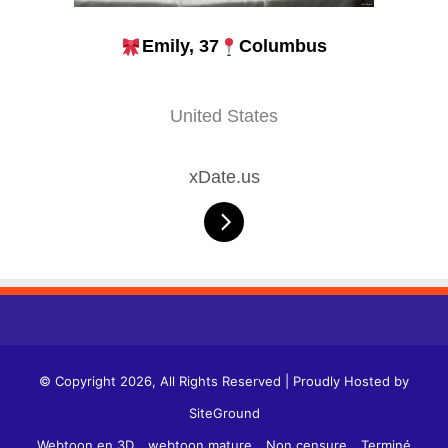
Emily, 37
Columbus
United States
xDate.us
© Copyright 2026, All Rights Reserved | Proudly Hosted by
SiteGround
Webtoon en 3D
webtoon mature
Non censure
Terminé