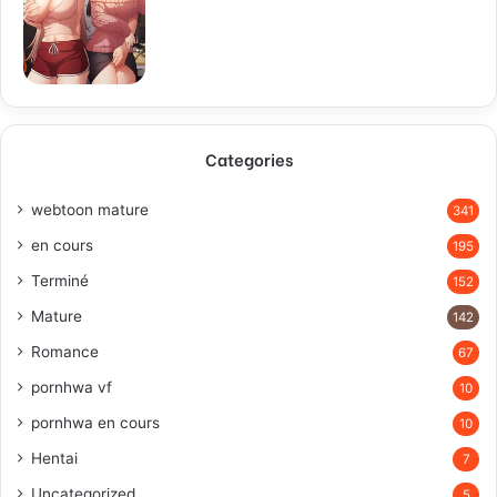
Categories
webtoon mature
341
en cours
195
Terminé
152
Mature
142
Romance
67
pornhwa vf
10
pornhwa en cours
10
Hentai
7
Uncategorized
5