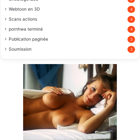
Webtoon en 3D
4
Scans actions
4
pornhwa terminé
4
Publication paginée
3
Soumission
3