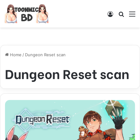
Log
Searc
M
In
for
Home
/
Dungeon Reset scan
Dungeon Reset scan