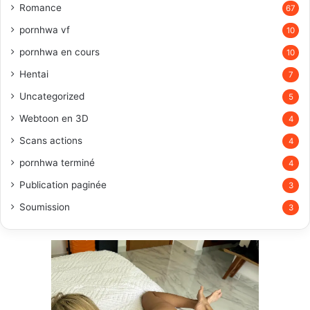
Romance
67
pornhwa vf
10
pornhwa en cours
10
Hentai
7
Uncategorized
5
Webtoon en 3D
4
Scans actions
4
pornhwa terminé
4
Publication paginée
3
Soumission
3