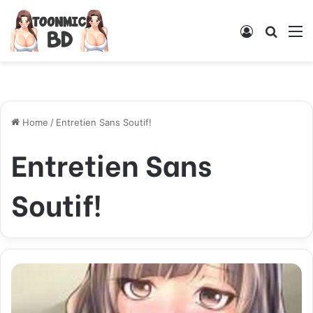
Log
Searc
M
In
for
Home
/
Entretien Sans Soutif!
Entretien Sans
Soutif!