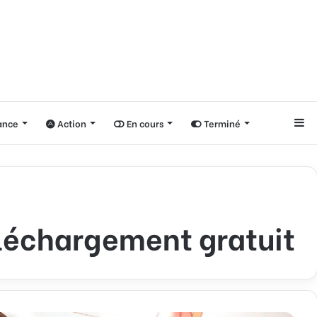
nce
Action
En cours
Terminé
Si
éléchargement gratuit