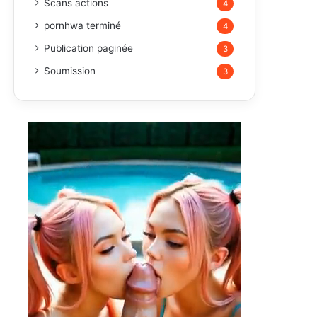
Scans actions
4
pornhwa terminé
4
Publication paginée
3
Soumission
3