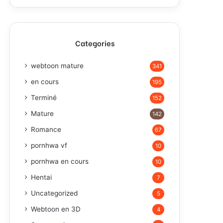
Categories
webtoon mature
341
en cours
195
Terminé
152
Mature
142
Romance
67
pornhwa vf
10
pornhwa en cours
10
Hentai
7
Uncategorized
5
Webtoon en 3D
4