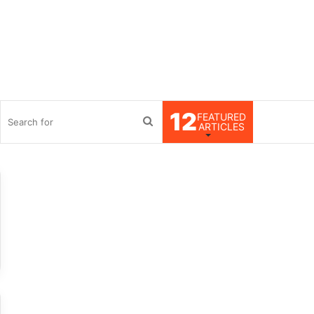
12
FEATURED
debar
Search
ARTICLES
for