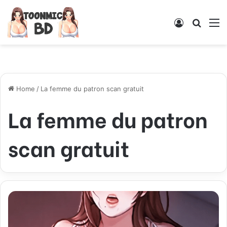
Log
Searc
M
In
for
Home
/
La femme du patron scan gratuit
La femme du patron
scan gratuit