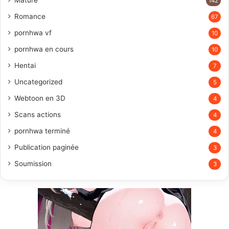
142
Romance
67
pornhwa vf
10
pornhwa en cours
10
Hentai
7
Uncategorized
5
Webtoon en 3D
4
Scans actions
4
pornhwa terminé
4
Publication paginée
3
Soumission
3