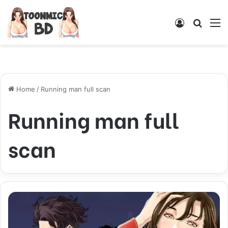
Log
Searc
M
In
for
Home
/
Running man full scan
Running man full
scan