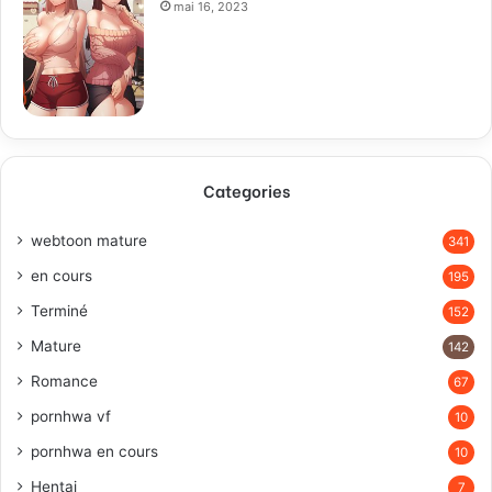
mai 16, 2023
Categories
webtoon mature
341
en cours
195
Terminé
152
Mature
142
Romance
67
pornhwa vf
10
pornhwa en cours
10
Hentai
7