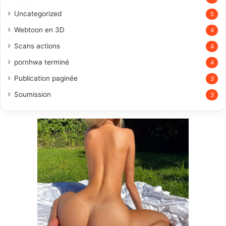
Uncategorized
5
Webtoon en 3D
4
Scans actions
4
pornhwa terminé
4
Publication paginée
3
Soumission
3