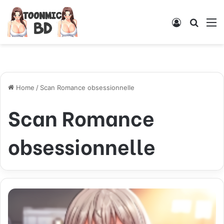
Log
Searc
M
In
for
Home
/
Scan Romance obsessionnelle
Scan Romance
obsessionnelle