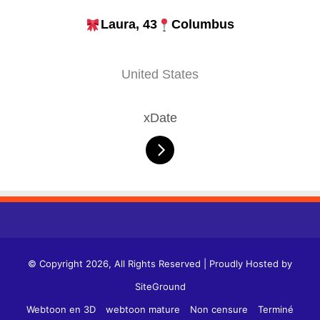
Laura, 43
Columbus
United States
xDate
© Copyright 2026, All Rights Reserved | Proudly Hosted by
SiteGround
Webtoon en 3D
webtoon mature
Non censure
Terminé