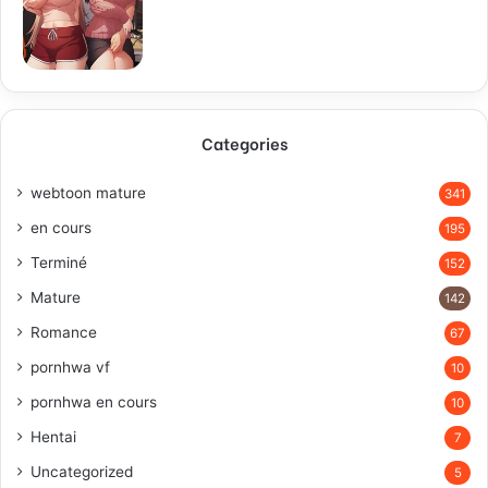
Categories
webtoon mature
341
en cours
195
Terminé
152
Mature
142
Romance
67
pornhwa vf
10
pornhwa en cours
10
Hentai
7
Uncategorized
5