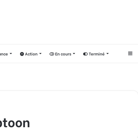
nce
Action
En cours
Terminé
Si
btoon