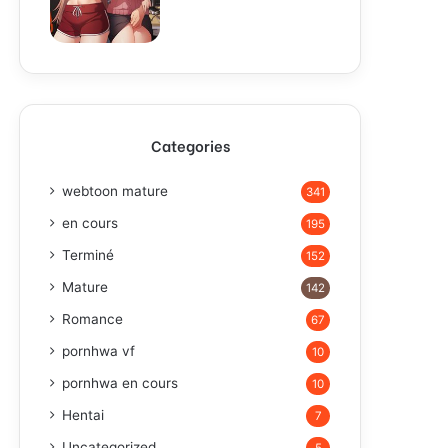
Categories
webtoon mature
341
en cours
195
Terminé
152
Mature
142
Romance
67
pornhwa vf
10
pornhwa en cours
10
Hentai
7
Uncategorized