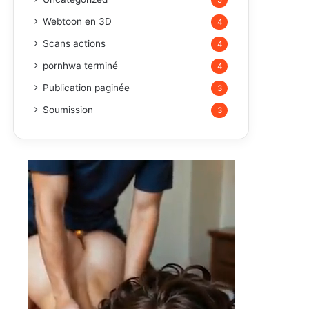
5
Webtoon en 3D
4
Scans actions
4
pornhwa terminé
4
Publication paginée
3
Soumission
3