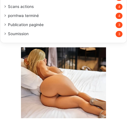
Scans actions
4
pornhwa terminé
4
Publication paginée
3
Soumission
3