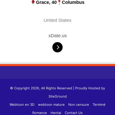
Grace, 40
Columbus
United States
xDate.us
© Copyright 2026, All Rights Reserved | Proudly Hosted by
SiteGround
Webtoon en 3D
webtoon mature
Non censure
Terminé
Romance
Hentai
Contact Us