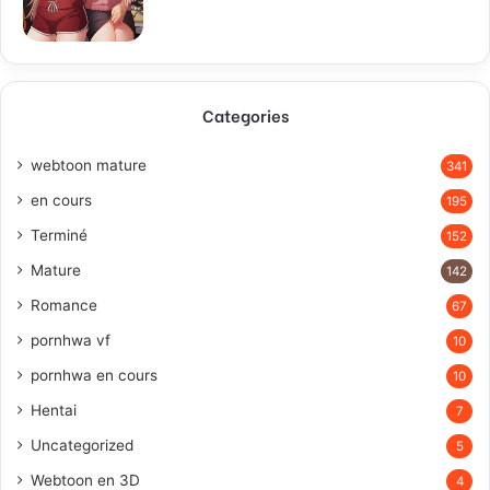
Categories
webtoon mature
341
en cours
195
Terminé
152
Mature
142
Romance
67
pornhwa vf
10
pornhwa en cours
10
Hentai
7
Uncategorized
5
Webtoon en 3D
4