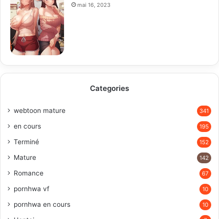
mai 16, 2023
Categories
webtoon mature
341
en cours
195
Terminé
152
Mature
142
Romance
67
pornhwa vf
10
pornhwa en cours
10