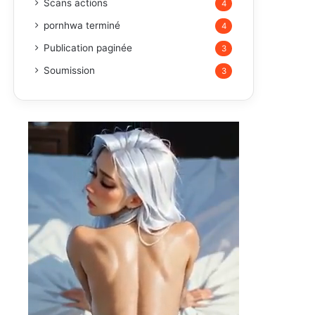
Scans actions
4
pornhwa terminé
4
Publication paginée
3
Soumission
3