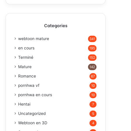
Categories
webtoon mature
341
en cours
195
Terminé
152
Mature
142
Romance
67
pornhwa vf
10
pornhwa en cours
10
Hentai
7
Uncategorized
5
Webtoon en 3D
4