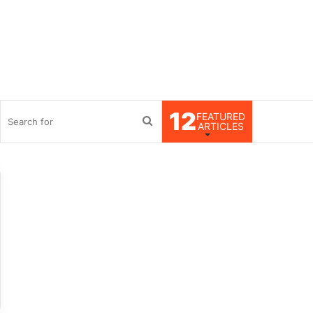
12
FEATURED
debar
Search
ARTICLES
for