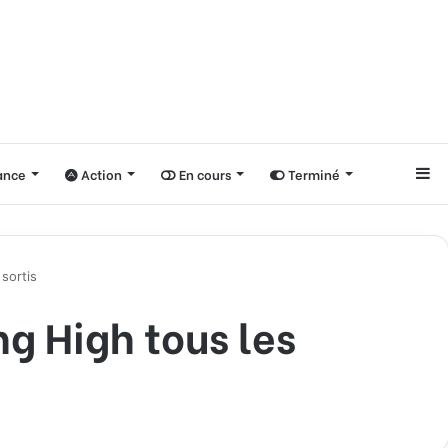
nce
Action
En cours
Terminé
Si
sortis
ng High tous les