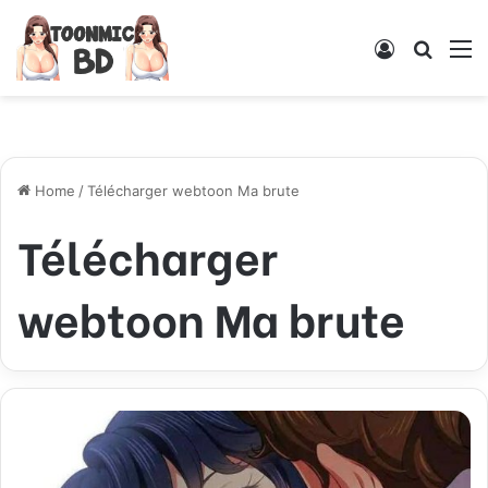
Log
Searc
M
In
for
Home
/
Télécharger webtoon Ma brute
Télécharger
webtoon Ma brute