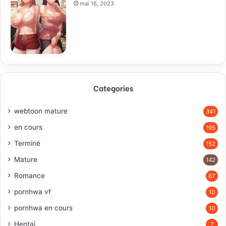
mai 16, 2023
Categories
webtoon mature
341
en cours
195
Terminé
152
Mature
142
Romance
67
pornhwa vf
10
pornhwa en cours
10
Hentai
7