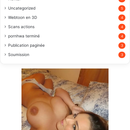
Uncategorized
5
Webtoon en 3D
4
Scans actions
4
pornhwa terminé
4
Publication paginée
3
Soumission
3