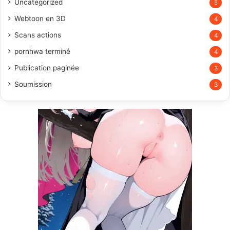
Uncategorized
5
Webtoon en 3D
4
Scans actions
4
pornhwa terminé
4
Publication paginée
3
Soumission
3