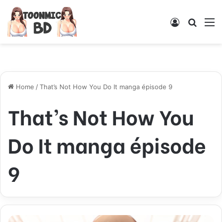
Log
Searc
M
In
for
Home
/
That’s Not How You Do It manga épisode 9
That’s Not How You
Do It manga épisode
9