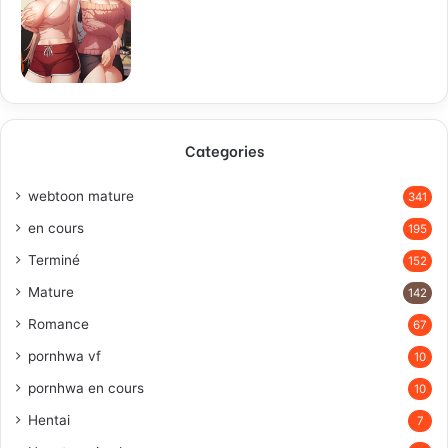
Categories
webtoon mature
341
en cours
195
Terminé
152
Mature
142
Romance
67
pornhwa vf
10
pornhwa en cours
10
Hentai
7