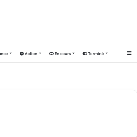
nce
Action
En cours
Terminé
Si