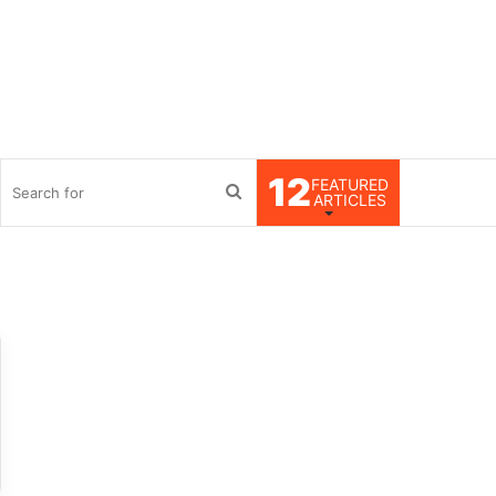
12
FEATURED
debar
Search
ARTICLES
for