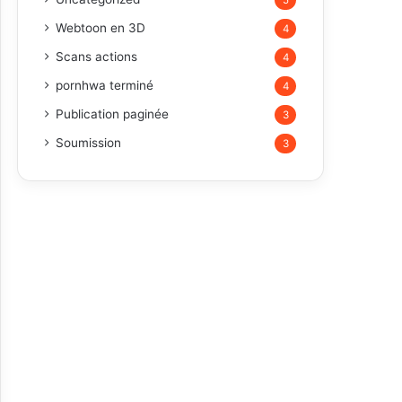
5
Webtoon en 3D
4
Scans actions
4
pornhwa terminé
4
Publication paginée
3
Soumission
3