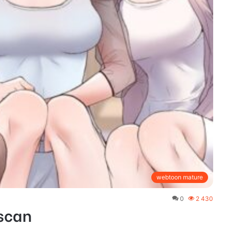
webtoon mature
0
2 430
scan