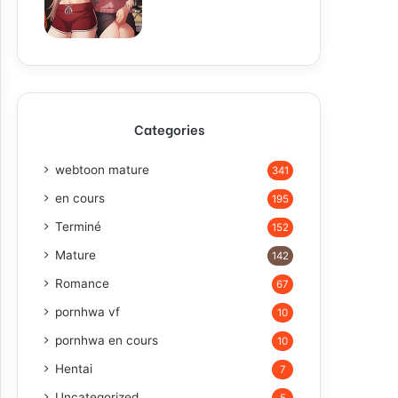
Categories
webtoon mature
341
en cours
195
Terminé
152
Mature
142
Romance
67
pornhwa vf
10
pornhwa en cours
10
Hentai
7
Uncategorized