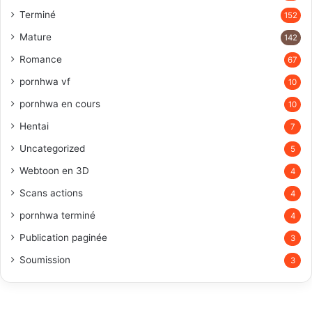
Terminé
152
Mature
142
Romance
67
pornhwa vf
10
pornhwa en cours
10
Hentai
7
Uncategorized
5
Webtoon en 3D
4
Scans actions
4
pornhwa terminé
4
Publication paginée
3
Soumission
3