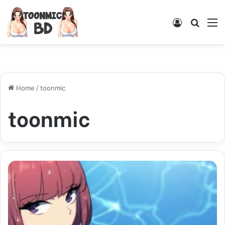
Log
Searc
M
In
for
Home
/
toonmic
toonmic