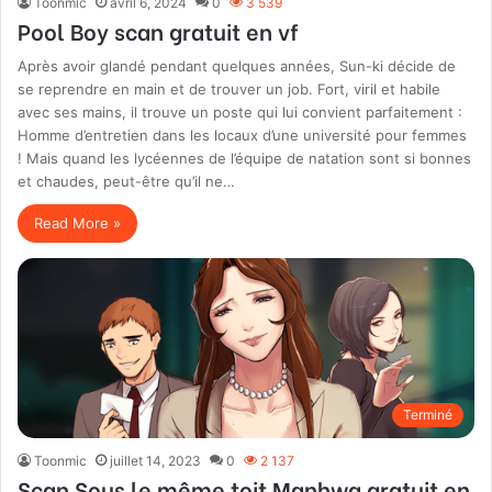
Toonmic
avril 6, 2024
0
3 539
Pool Boy scan gratuit en vf
Après avoir glandé pendant quelques années, Sun-ki décide de
se reprendre en main et de trouver un job. Fort, viril et habile
avec ses mains, il trouve un poste qui lui convient parfaitement :
Homme d’entretien dans les locaux d’une université pour femmes
! Mais quand les lycéennes de l’équipe de natation sont si bonnes
et chaudes, peut-être qu’il ne…
Read More »
Terminé
Toonmic
juillet 14, 2023
0
2 137
Scan Sous le même toit Manhwa gratuit en