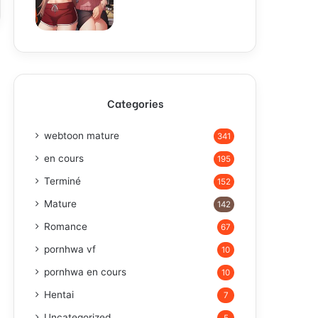
Categories
webtoon mature
341
en cours
195
Terminé
152
Mature
142
Romance
67
pornhwa vf
10
pornhwa en cours
10
Hentai
7
Uncategorized