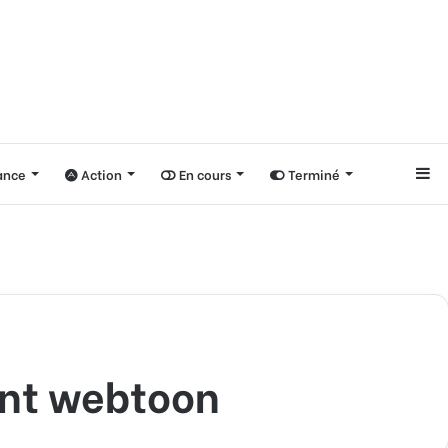
nce
Action
En cours
Terminé
Si
nt webtoon