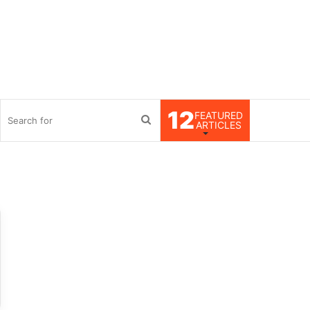
12
FEATURED
debar
Search
ARTICLES
for