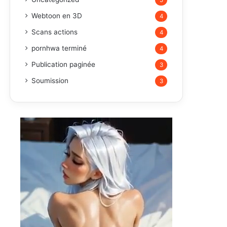
5
Webtoon en 3D
4
Scans actions
4
pornhwa terminé
4
Publication paginée
3
Soumission
3