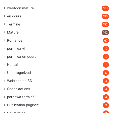
webtoon mature
341
en cours
195
Terminé
152
Mature
142
Romance
67
pornhwa vf
10
pornhwa en cours
10
Hentai
7
Uncategorized
5
Webtoon en 3D
4
Scans actions
4
pornhwa terminé
4
Publication paginée
3