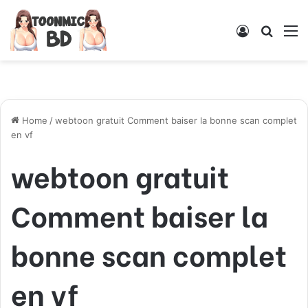
Log
Searc
M
In
for
Home
/
webtoon gratuit Comment baiser la bonne scan complet
en vf
webtoon gratuit
Comment baiser la
bonne scan complet
en vf