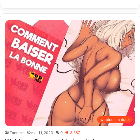
webtoon mature
Toonmic
mai 11, 2023
0
3 587