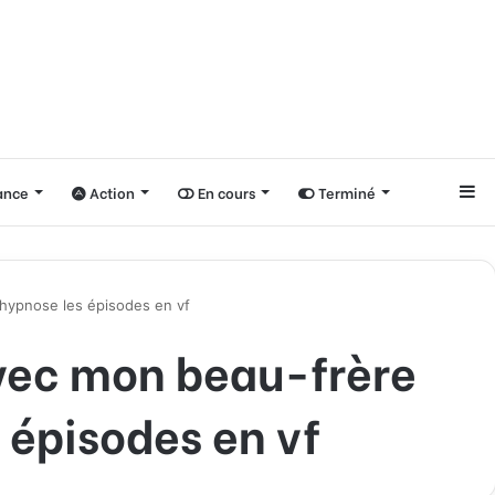
nce
Action
En cours
Terminé
Si
hypnose les épisodes en vf
vec mon beau-frère
 épisodes en vf