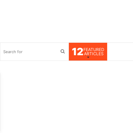
12
FEATURED
debar
Search
ARTICLES
for