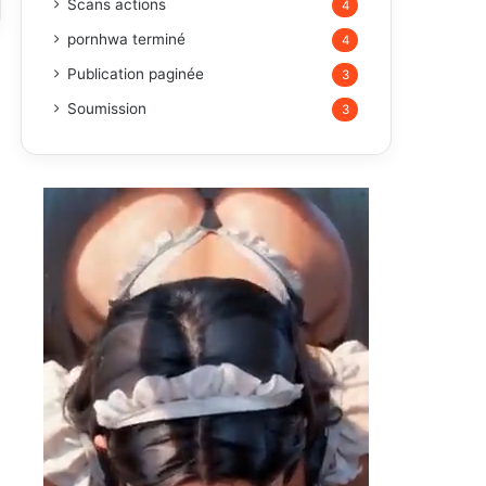
Scans actions
4
pornhwa terminé
4
Publication paginée
3
Soumission
3