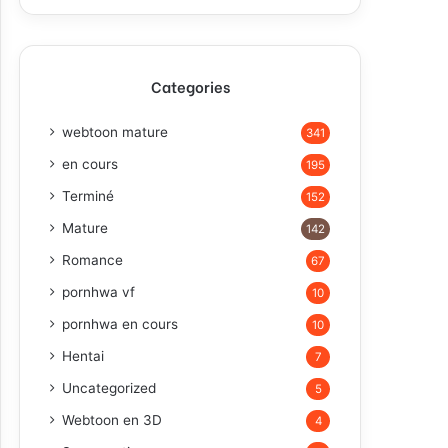
Categories
webtoon mature
341
en cours
195
Terminé
152
Mature
142
Romance
67
pornhwa vf
10
pornhwa en cours
10
Hentai
7
Uncategorized
5
Webtoon en 3D
4