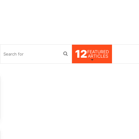
12
FEATURED
debar
Search
ARTICLES
for