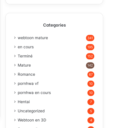
Categories
webtoon mature
341
en cours
195
Terminé
152
Mature
142
Romance
67
pornhwa vf
10
pornhwa en cours
10
Hentai
7
Uncategorized
5
Webtoon en 3D
4