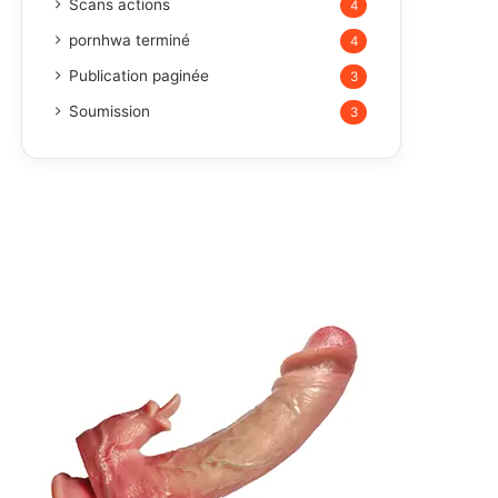
Scans actions
4
pornhwa terminé
4
Publication paginée
3
Soumission
3