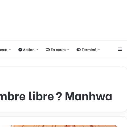
nce
Action
En cours
Terminé
Si
ambre libre ? Manhwa