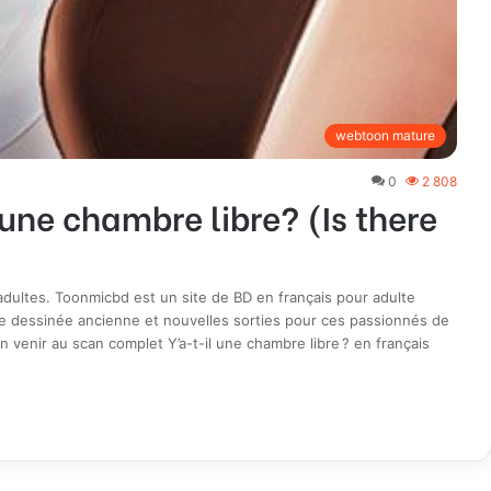
webtoon mature
0
2 808
 une chambre libre? (Is there
ultes. Toonmicbd est un site de BD en français pour adulte
e dessinée ancienne et nouvelles sorties pour ces passionnés de
venir au scan complet Y’a-t-il une chambre libre ? en français