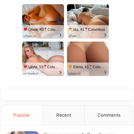
Olivia, 40
Columbus
Ida, 41
Columbus
xDate.us
xDate
Layla, 53
Columbus
Elena, 41
Columbus
us.hookup
xdate.us
Popular
Recent
Comments