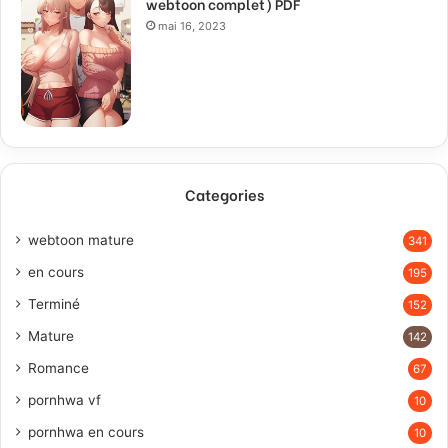
webtoon complet) PDF
mai 16, 2023
Categories
webtoon mature
341
en cours
195
Terminé
152
Mature
142
Romance
67
pornhwa vf
10
pornhwa en cours
10