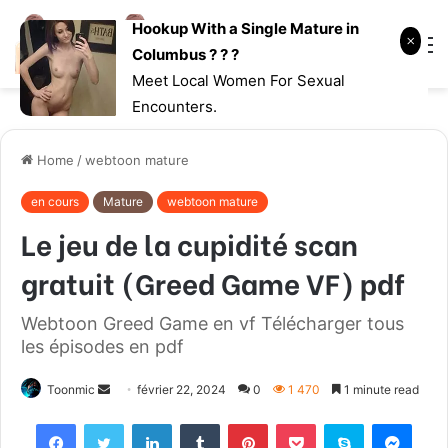
Hookup With a Single Mature in
Log
Searc
M
Columbus ? ? ?
In
for
Meet Local Women For Sexual
Encounters.
Home
/
webtoon mature
en cours
Mature
webtoon mature
Le jeu de la cupidité scan
gratuit (Greed Game VF) pdf
Webtoon Greed Game en vf Télécharger tous
les épisodes en pdf
Toonmic
S
février 22, 2024
0
1 470
1 minute read
e
Facebook
Twitter
LinkedIn
Tumblr
Pinterest
Pocket
Skype
Messenger
n