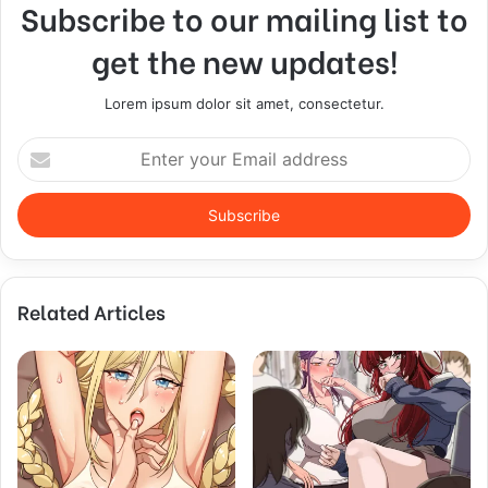
Subscribe to our mailing list to
get the new updates!
Lorem ipsum dolor sit amet, consectetur.
E
n
t
e
r
y
o
Related Articles
u
r
E
m
a
i
l
a