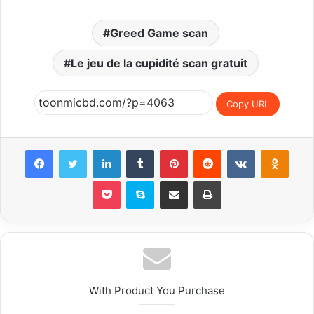
Greed Game scan
Le jeu de la cupidité scan gratuit
Copy URL
Facebook
Twitter
LinkedIn
Tumblr
Pinterest
Reddit
VKontakte
Odnoklassniki
Pocket
Skype
Share via Email
Print
With Product You Purchase