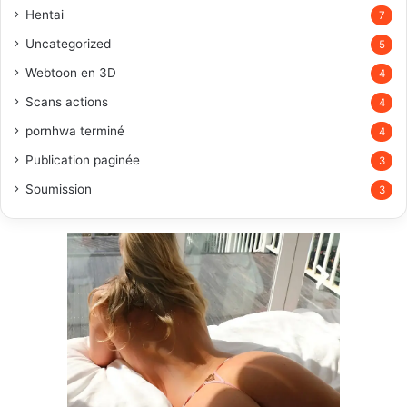
Hentai
7
Uncategorized
5
Webtoon en 3D
4
Scans actions
4
pornhwa terminé
4
Publication paginée
3
Soumission
3