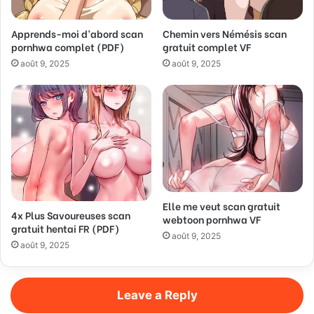
d
d
Apprends-moi d’abord scan
Chemin vers Némésis scan
r
pornhwa complet (PDF)
gratuit complet VF
e
s
août 9, 2025
août 9, 2025
s
Elle me veut scan gratuit
4x Plus Savoureuses scan
webtoon pornhwa VF
gratuit hentai FR (PDF)
août 9, 2025
août 9, 2025
Leave a Reply