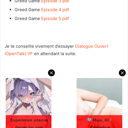
Greed Game
Episode 3 pdf
Greed Game
Episode 4 pdf
Greed Game
Episode 5 pdf
Je te conseille vivement d’essayer
Dialogue Ouvert
(OpenTalk) VF
en attendant la suite.
Experience intense
Maja, 43
desire for girls
Columbus