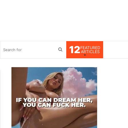
12
FEATURED
debar
Search
ARTICLES
for