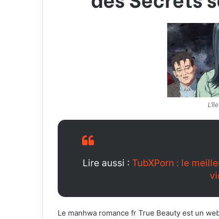
L’î
Lire aussi :
TubXPorn : le meill
v
Le manhwa romance fr True Beauty est un web