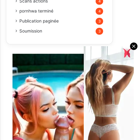
Scans actions
4
pornhwa terminé
4
Publication paginée
3
Soumission
3