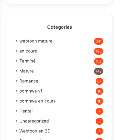
Categories
webtoon mature
341
en cours
195
Terminé
152
Mature
142
Romance
67
pornhwa vf
10
pornhwa en cours
10
Hentai
7
Uncategorized
5
Webtoon en 3D
4