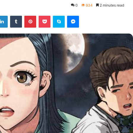
0
934
2 minutes read
LinkedIn
Tumblr
Pinterest
Pocket
Skype
Messenger