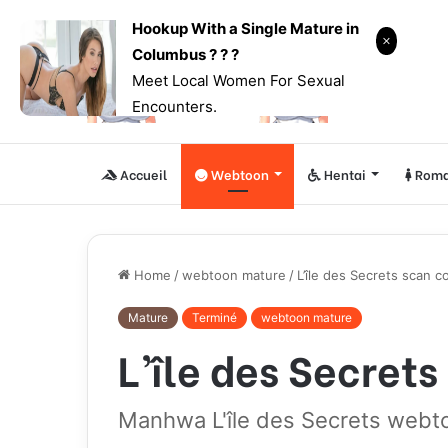
Hookup With a Single Mature in
Columbus ? ? ?
Meet Local Women For Sexual
Encounters.
Accueil
Webtoon
Hentai
Roma
Home
/
webtoon mature
/
L’île des Secrets scan c
Mature
Terminé
webtoon mature
L’île des Secret
Manhwa L'île des Secrets webto