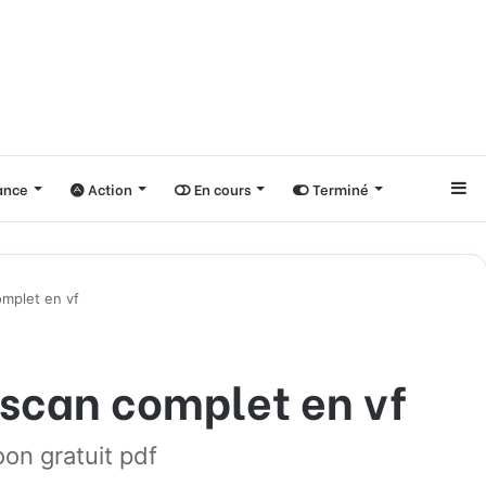
nce
Action
En cours
Terminé
Si
omplet en vf
s scan complet en vf
on gratuit pdf