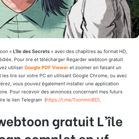
toon «
L’île des Secrets
» avec des chapitres au format HD,
dédiée. Pour lire et télécharger Regarder webtoon gratuit
vez utiliser
Google PDF Viewer
et zoomer en faisant un
 les lire sur votre PC en utilisant Google Chrome, ou avec
férez, vous pouvez également installer une application
hone. Pour recevoir des annonces concernant mes futurs
dre le lien Telegram
(
https://t.me/ToonmicBD
)
.
webtoon gratuit L’île
scan complet en vf