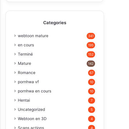
Categories
webtoon mature
341
en cours
195
Terminé
152
Mature
142
Romance
67
pornhwa vf
10
pornhwa en cours
10
Hentai
7
Uncategorized
5
Webtoon en 3D
4
Scans actions
4