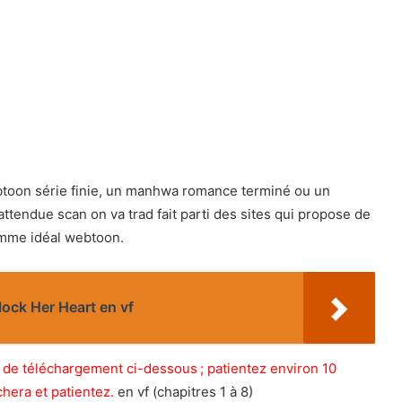
toon série finie, un manhwa romance terminé ou un
tendue scan on va trad fait parti des sites qui propose de
omme idéal webtoon.
lock Her Heart en vf
ien de téléchargement ci-dessous ; patientez environ 10
chera et patientez.
en vf (chapitres 1 à 8)