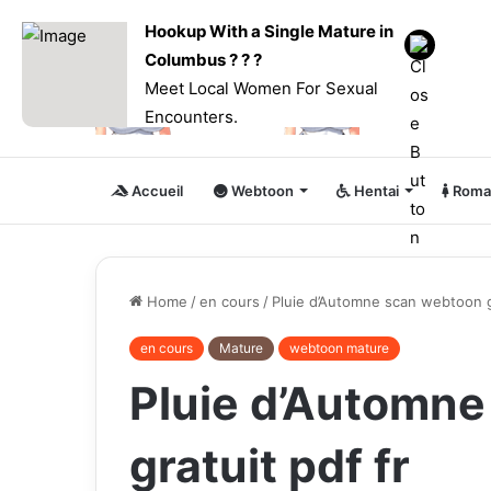
Hookup With a Single Mature in
Columbus ? ? ?
Meet Local Women For Sexual
Encounters.
Accueil
Webtoon
Hentai
Roma
Home
/
en cours
/
Pluie d’Automne scan webtoon gr
en cours
Mature
webtoon mature
Pluie d’Automn
gratuit pdf fr