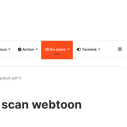
Si
nce
Action
En cours
Terminé
atuit pdf fr
e scan webtoon