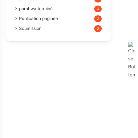
pornhwa terminé
4
Publication paginée
3
Soumission
3