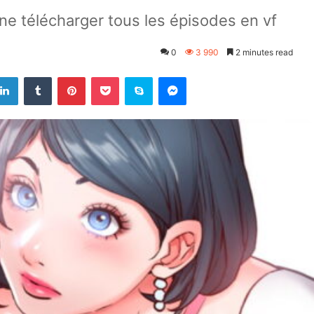
e télécharger tous les épisodes en vf
0
3 990
2 minutes read
LinkedIn
Tumblr
Pinterest
Pocket
Skype
Messenger