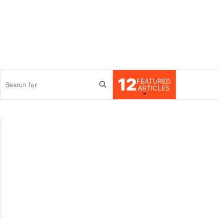
12
FEATURED
debar
Search
ARTICLES
for