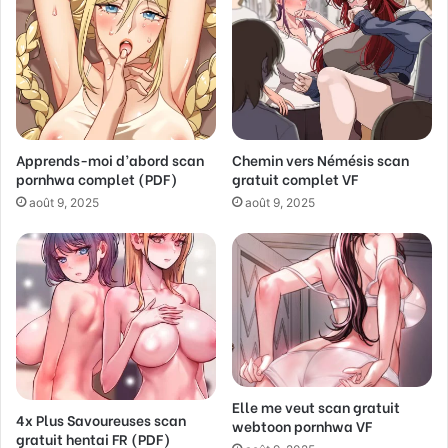
m
a
i
l
a
d
d
Apprends-moi d’abord scan
Chemin vers Némésis scan
r
pornhwa complet (PDF)
gratuit complet VF
e
s
août 9, 2025
août 9, 2025
s
Elle me veut scan gratuit
4x Plus Savoureuses scan
webtoon pornhwa VF
gratuit hentai FR (PDF)