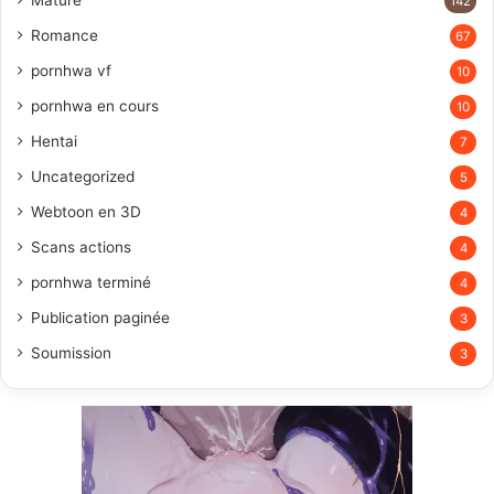
142
Romance
67
pornhwa vf
10
pornhwa en cours
10
Hentai
7
Uncategorized
5
Webtoon en 3D
4
Scans actions
4
pornhwa terminé
4
Publication paginée
3
Soumission
3