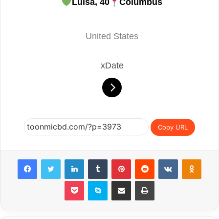
Luisa, 40
Columbus
United States
xDate
Copy URL
Facebook
Twitter
LinkedIn
Tumblr
Pinterest
Reddit
VKontakte
Odnoklassniki
Pocket
Skype
Share via Email
Print