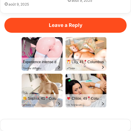
août 9, 2025
août 9, 2025
Leave a Reply
Experience intense desire for girls anytime, anywhere.
Lilly, 41
Columbus
Stellar Affinity
xDate
Sophia, 41
Columbus
Chloe, 49
Columbus
xDate.us
us.hookup