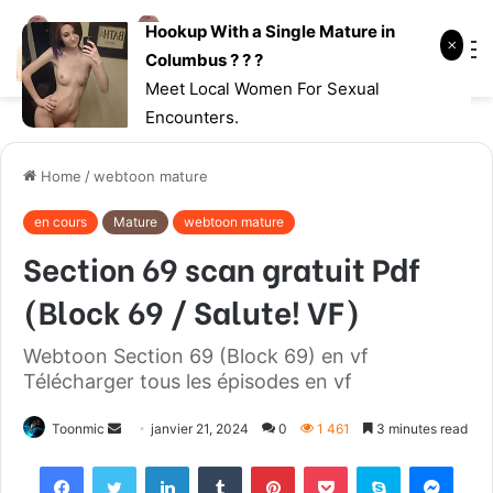
Hookup With a Single Mature in
Log
Searc
M
Columbus ? ? ?
In
for
Meet Local Women For Sexual
Encounters.
Home
/
webtoon mature
en cours
Mature
webtoon mature
Section 69 scan gratuit Pdf
(Block 69 / Salute! VF)
Webtoon Section 69 (Block 69) en vf
Télécharger tous les épisodes en vf
Toonmic
S
janvier 21, 2024
0
1 461
3 minutes read
e
Facebook
Twitter
LinkedIn
Tumblr
Pinterest
Pocket
Skype
Messenger
n