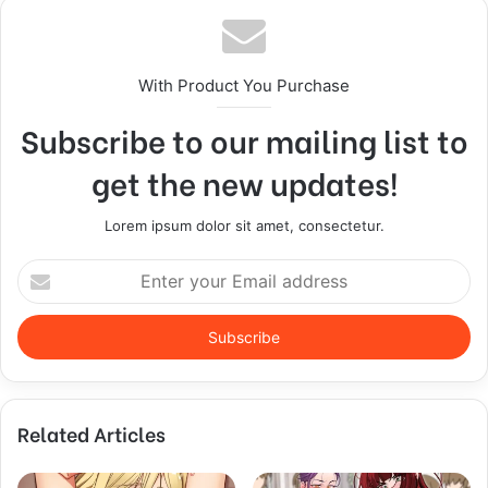
With Product You Purchase
Subscribe to our mailing list to
get the new updates!
Lorem ipsum dolor sit amet, consectetur.
E
n
t
e
r
y
o
Related Articles
u
r
E