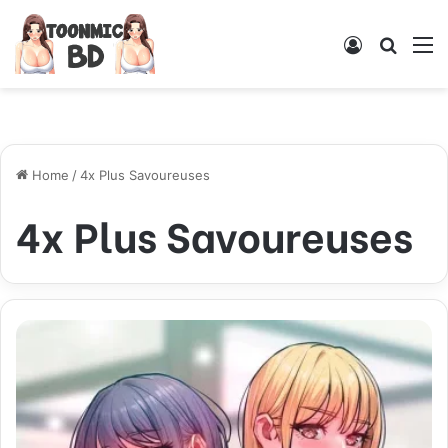
Log
Searc
M
In
for
Home
/
4x Plus Savoureuses
4x Plus Savoureuses