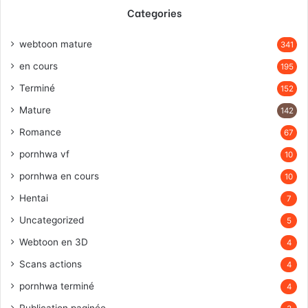
Categories
webtoon mature
341
en cours
195
Terminé
152
Mature
142
Romance
67
pornhwa vf
10
pornhwa en cours
10
Hentai
7
Uncategorized
5
Webtoon en 3D
4
Scans actions
4
pornhwa terminé
4
Publication paginée