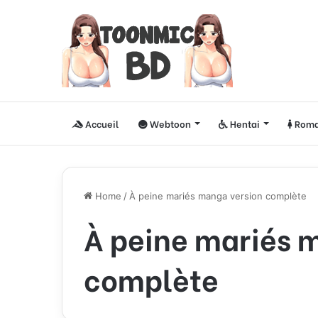
Accueil
Webtoon
Hentai
Roma
Home
/
À peine mariés manga version complète
À peine mariés 
complète