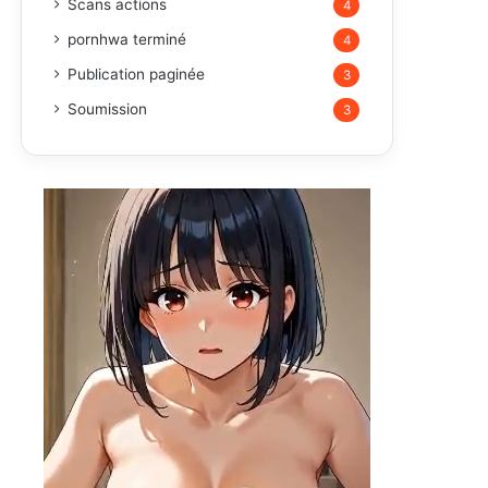
Scans actions
4
pornhwa terminé
4
Publication paginée
3
Soumission
3