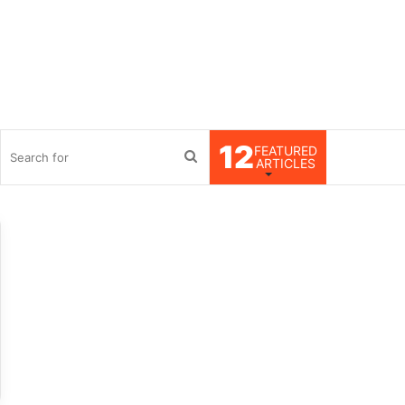
12
FEATURED
debar
Search
ARTICLES
for