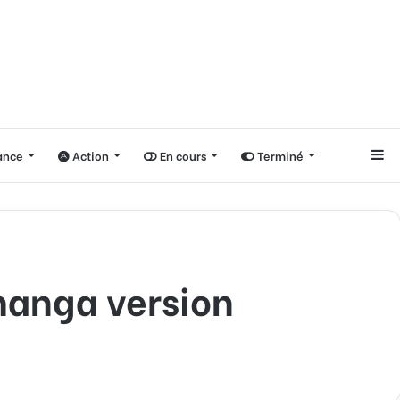
nce
Action
En cours
Terminé
Si
manga version