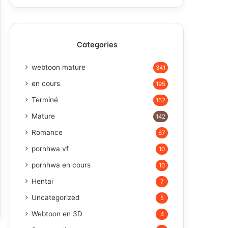
Categories
webtoon mature
341
en cours
195
Terminé
152
Mature
142
Romance
67
pornhwa vf
10
pornhwa en cours
10
Hentai
7
Uncategorized
5
Webtoon en 3D
4