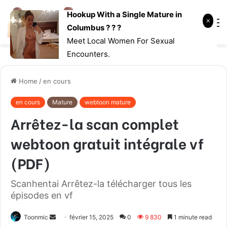
Hookup With a Single Mature in
Log
Searc
M
Columbus ? ? ?
In
for
Meet Local Women For Sexual
Encounters.
Home
/
en cours
en cours
Mature
webtoon mature
Arrêtez-la scan complet
webtoon gratuit intégrale vf
(PDF)
Scanhentai Arrêtez-la télécharger tous les
épisodes en vf
Toonmic
S
février 15, 2025
0
9 830
1 minute read