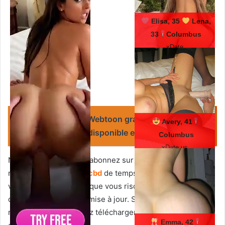
Elisa, 35
Lena,
33
Columbus
xDate
Lire :
Intern Diver Webtoon gratuit
Avery, 41
tous les chapitres disponible en VF
Columbus
xDate.us
N’oubliez pas de, vous abonnez sur le site, et de consulter
notre site Web
T
oonmicbd
de temps en temps pour
vraiment vous assurer que vous risquez de toutes les
dernières versions de mise à jour. Si le jeu sera bientôt
mis à jour, vous pourrez télécharger la mise à jour
Emma, 42