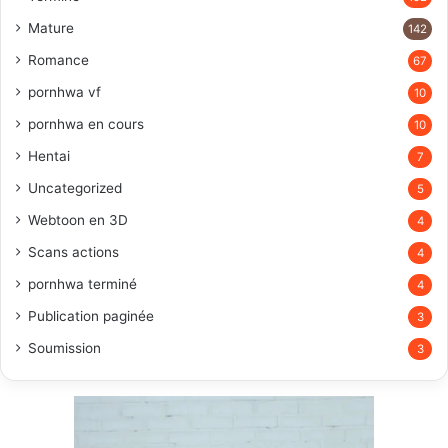
Mature
142
Romance
67
pornhwa vf
10
pornhwa en cours
10
Hentai
7
Uncategorized
5
Webtoon en 3D
4
Scans actions
4
pornhwa terminé
4
Publication paginée
3
Soumission
3