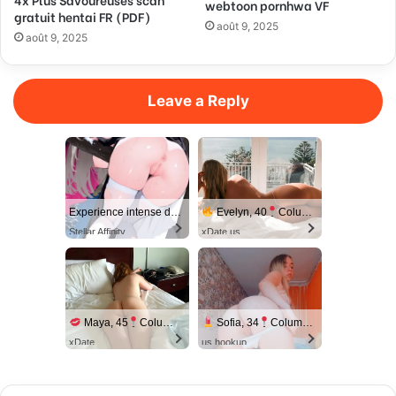
webtoon pornhwa VF
gratuit hentai FR (PDF)
août 9, 2025
août 9, 2025
Leave a Reply
Experience intense desire for girls anytime, anywhere.
Evelyn, 40
Columbus
Stellar Affinity
xDate.us
Maya, 45
Columbus
Sofia, 34
Columbus
xDate
us.hookup