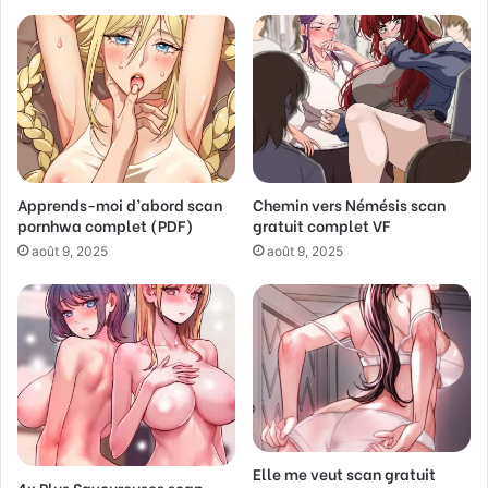
E
m
a
i
l
a
d
d
Apprends-moi d’abord scan
Chemin vers Némésis scan
r
pornhwa complet (PDF)
gratuit complet VF
e
s
août 9, 2025
août 9, 2025
s
Elle me veut scan gratuit
4x Plus Savoureuses scan