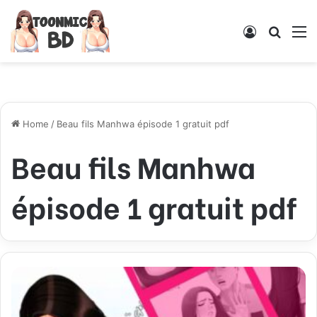
Log
Searc
M
In
for
Home
/
Beau fils Manhwa épisode 1 gratuit pdf
Beau fils Manhwa
épisode 1 gratuit pdf