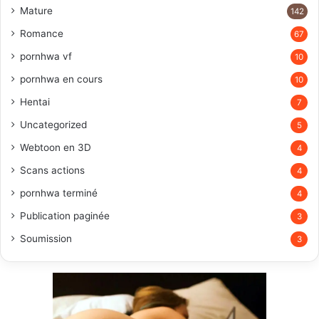
Mature
142
Romance
67
pornhwa vf
10
pornhwa en cours
10
Hentai
7
Uncategorized
5
Webtoon en 3D
4
Scans actions
4
pornhwa terminé
4
Publication paginée
3
Soumission
3