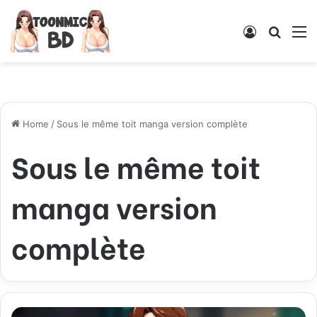
Log
Searc
M
In
for
Home
/
Sous le même toit manga version complète
Sous le même toit
manga version
complète