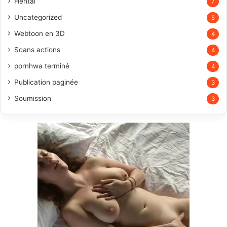
Hentai
7
Uncategorized
5
Webtoon en 3D
4
Scans actions
4
pornhwa terminé
4
Publication paginée
3
Soumission
3