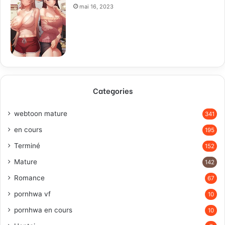
mai 16, 2023
Categories
webtoon mature
341
en cours
195
Terminé
152
Mature
142
Romance
67
pornhwa vf
10
pornhwa en cours
10