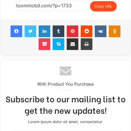
Copy URL
Facebook
Twitter
LinkedIn
Tumblr
Pinterest
Reddit
VKontakte
Odnoklassniki
Pocket
Skype
Share via Email
Print
With Product You Purchase
Subscribe to our mailing list to
get the new updates!
Lorem ipsum dolor sit amet, consectetur.