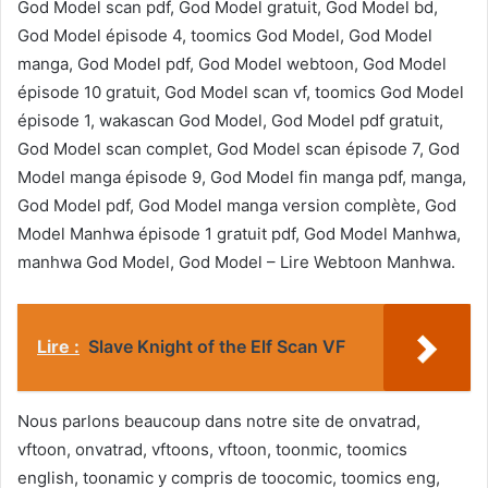
God Model scan pdf, God Model gratuit, God Model bd,
God Model épisode 4, toomics God Model, God Model
manga, God Model pdf, God Model webtoon, God Model
épisode 10 gratuit, God Model scan vf, toomics God Model
épisode 1, wakascan God Model, God Model pdf gratuit,
God Model scan complet, God Model scan épisode 7, God
Model manga épisode 9, God Model fin manga pdf, manga,
God Model pdf, God Model manga version complète, God
Model Manhwa épisode 1 gratuit pdf, God Model Manhwa,
manhwa God Model, God Model – Lire Webtoon Manhwa.
Lire :
Slave Knight of the Elf Scan VF
Nous parlons beaucoup dans notre site de onvatrad,
vftoon, onvatrad, vftoons, vftoon, toonmic, toomics
english, toonamic y compris de toocomic, toomics eng,