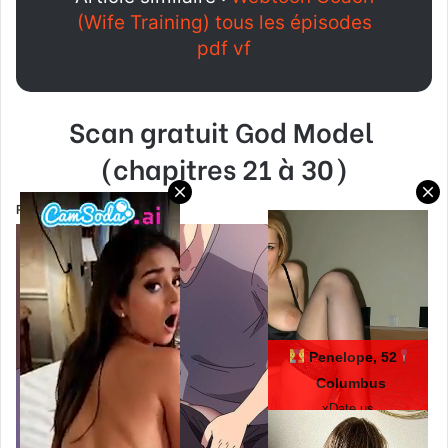
(Wife Training) tous les épisodes
pdf vf
Scan gratuit
God Model
(chapitres 21 à 30)
Regardez
God Model
vf
Penelope, 52
Columbus
xDate.us