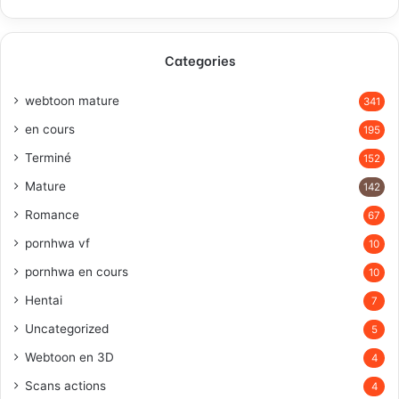
Categories
webtoon mature
341
en cours
195
Terminé
152
Mature
142
Romance
67
pornhwa vf
10
pornhwa en cours
10
Hentai
7
Uncategorized
5
Webtoon en 3D
4
Scans actions
4