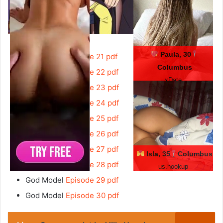
Paula, 30
God Model
Episode 21 pdf
Columbus
God Model
Episode 22 pdf
xDate
God Model
Episode 23 pdf
God Model
Episode 24 pdf
God Model
Episode 25 pdf
God Model
Episode 26 pdf
God Model
Episode 27 pdf
Isla, 35
Columbus
God Model
Episode 28 pdf
us.hookup
God Model
Episode 29 pdf
God Model
Episode 30 pdf