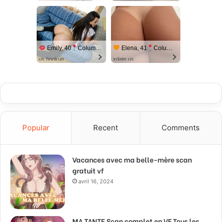
Emily, 40
Columbus
Elena, 41
Columbus
us.hookup
xdate.us
Popular
Recent
Comments
Vacances avec ma belle-mère scan
gratuit vf
avril 16, 2024
MA TANTE Scan complet en VF Tous les