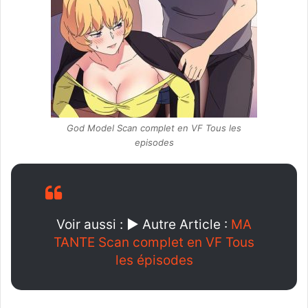
God Model Scan complet en VF Tous les
episodes
Voir aussi :
►
Autre Article
:
MA
TANTE Scan complet en VF Tous
les épisodes