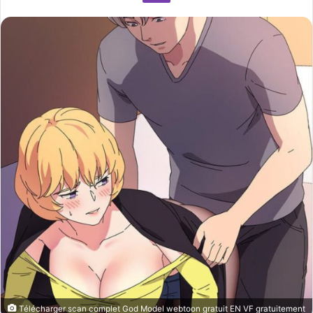
n
e
m
a
i
l
Télécharger scan complet God Model webtoon gratuit EN VF gratuitement