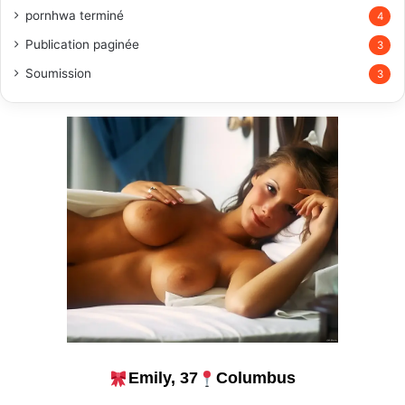
pornhwa terminé
4
Publication paginée
3
Soumission
3
Emily, 37
Columbus