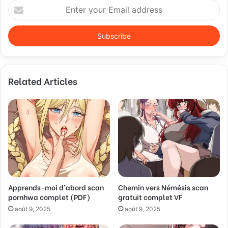
E
n
t
e
r
y
o
Related Articles
u
r
E
m
a
i
l
a
d
d
Apprends-moi d’abord scan
Chemin vers Némésis scan
r
pornhwa complet (PDF)
gratuit complet VF
e
s
août 9, 2025
août 9, 2025
s