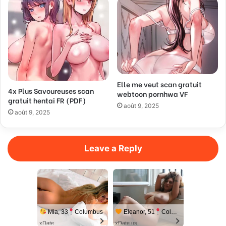
Elle me veut scan gratuit
4x Plus Savoureuses scan
webtoon pornhwa VF
gratuit hentai FR (PDF)
août 9, 2025
août 9, 2025
Leave a Reply
Mia, 33
Columbus
Eleanor, 51
Columbus
xDate
xDate.us