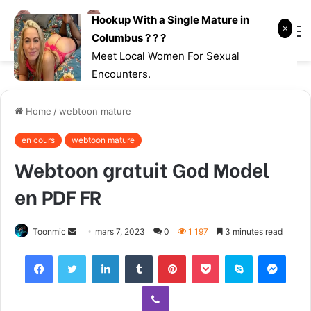
Hookup With a Single Mature in
Log
Searc
M
Columbus ? ? ?
In
for
Meet Local Women For Sexual
Encounters.
Home
/
webtoon mature
en cours
webtoon mature
Webtoon gratuit God Model
en PDF FR
Toonmic
S
mars 7, 2023
0
1 197
3 minutes read
e
Facebook
Twitter
LinkedIn
Tumblr
Pinterest
Pocket
Skype
Messenger
n
d
Viber
a