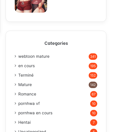
Categories
webtoon mature
341
en cours
195
Terminé
152
Mature
142
Romance
67
pornhwa vf
10
pornhwa en cours
10
Hentai
7
Uncategorized