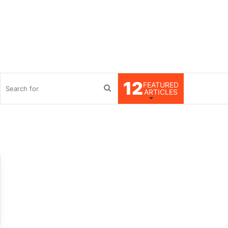
12
FEATURED
debar
Search
ARTICLES
for