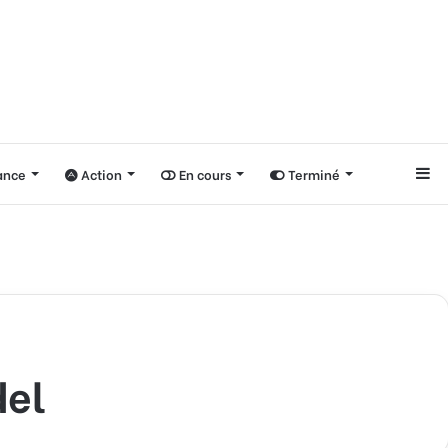
nce
Action
En cours
Terminé
Si
del