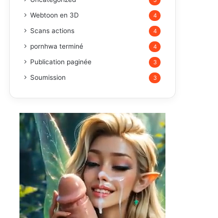
5
Webtoon en 3D
4
Scans actions
4
pornhwa terminé
4
Publication paginée
3
Soumission
3