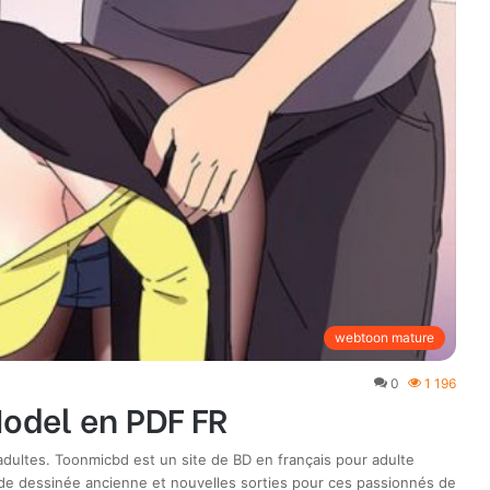
webtoon mature
0
1 196
odel en PDF FR
ultes. Toonmicbd est un site de BD en français pour adulte
de dessinée ancienne et nouvelles sorties pour ces passionnés de