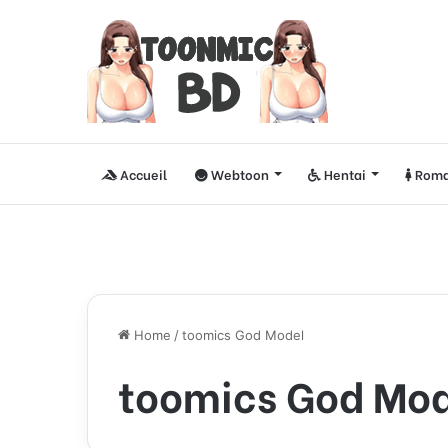
Accueil
Webtoon
Hentai
Roma
Home
/
toomics God Model
toomics God Mo