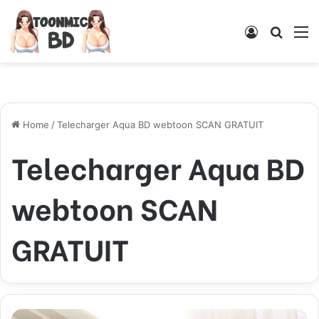
Log
Searc
M
In
for
Home
/
Telecharger Aqua BD webtoon SCAN GRATUIT
Telecharger Aqua BD
webtoon SCAN
GRATUIT