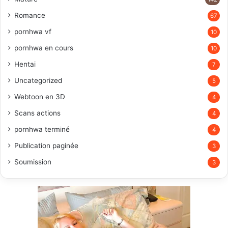
Romance
67
pornhwa vf
10
pornhwa en cours
10
Hentai
7
Uncategorized
5
Webtoon en 3D
4
Scans actions
4
pornhwa terminé
4
Publication paginée
3
Soumission
3