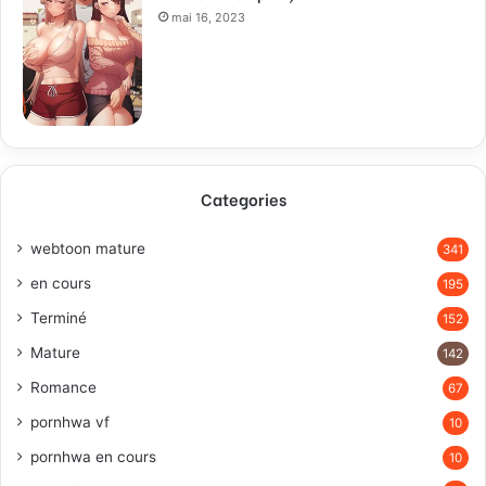
mai 16, 2023
Categories
webtoon mature
341
en cours
195
Terminé
152
Mature
142
Romance
67
pornhwa vf
10
pornhwa en cours
10