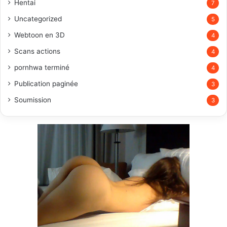
Hentai
7
Uncategorized
5
Webtoon en 3D
4
Scans actions
4
pornhwa terminé
4
Publication paginée
3
Soumission
3