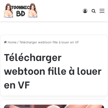
Log
Searc
M
In
for
Home
/
Télécharger webtoon fille à louer en VF
Télécharger
webtoon fille à louer
en VF