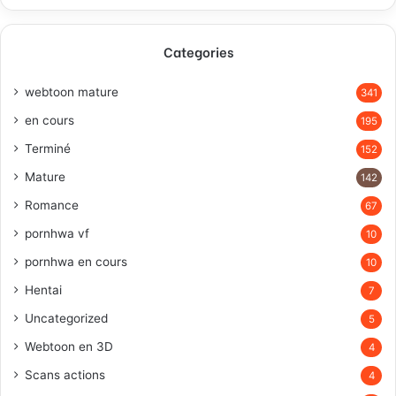
Categories
webtoon mature
341
en cours
195
Terminé
152
Mature
142
Romance
67
pornhwa vf
10
pornhwa en cours
10
Hentai
7
Uncategorized
5
Webtoon en 3D
4
Scans actions
4