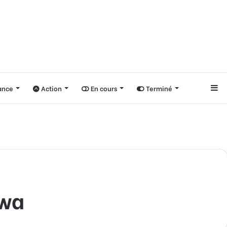
nce
Action
En cours
Terminé
Si
hwa