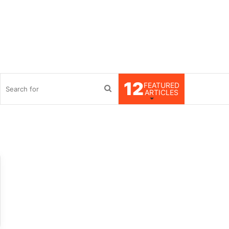
12
FEATURED
debar
Search
ARTICLES
for