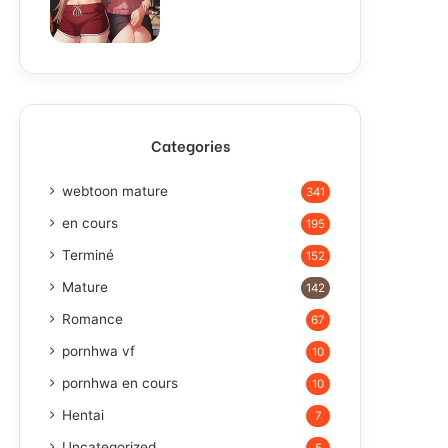
Categories
webtoon mature
341
en cours
195
Terminé
152
Mature
142
Romance
67
pornhwa vf
10
pornhwa en cours
10
Hentai
7
Uncategorized