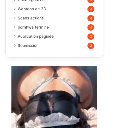
5
Webtoon en 3D
4
Scans actions
4
pornhwa terminé
4
Publication paginée
3
Soumission
3