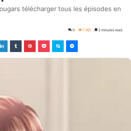
ugars télécharger tous les épisodes en
0
1 991
2 minutes read
LinkedIn
Tumblr
Pinterest
Pocket
Skype
Messenger