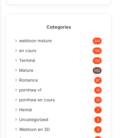
Categories
webtoon mature
341
en cours
195
Terminé
152
Mature
142
Romance
67
pornhwa vf
10
pornhwa en cours
10
Hentai
7
Uncategorized
5
Webtoon en 3D
4