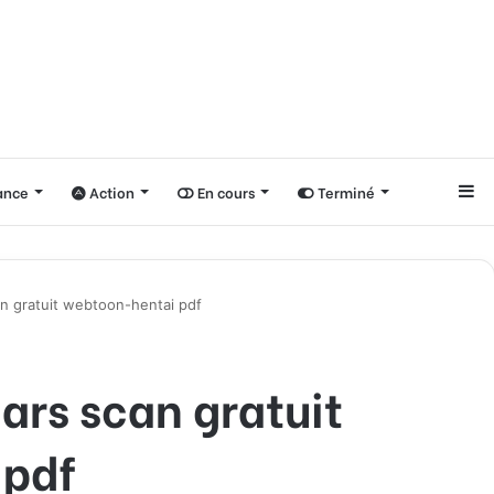
nce
Action
En cours
Terminé
Si
n gratuit webtoon-hentai pdf
ars scan gratuit
 pdf