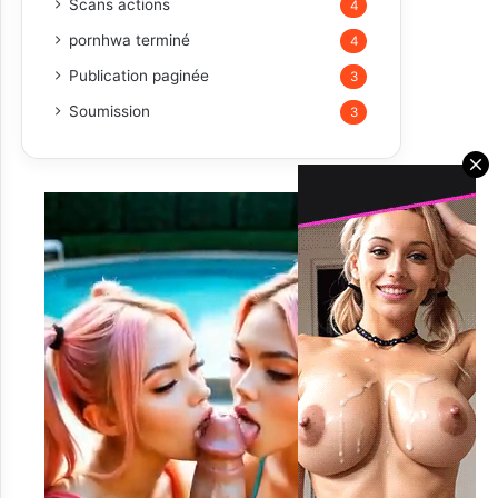
Scans actions
4
pornhwa terminé
4
Publication paginée
3
Soumission
3