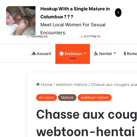
Hookup With a Single Mature in
Columbus ? ? ?
Meet Local Women For Sexual
Encounters.
Accueil
Webtoon
Hentai
Roma
Home
/
webtoon mature
/
Chasse aux cougars sca
en cours
Mature
webtoon mature
Chasse aux coug
webtoon-hentai