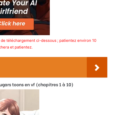
ien de téléchargement ci-dessous ; patientez environ 10
chera et patientez.
ars toons en vf (chapitres 1 à 10)