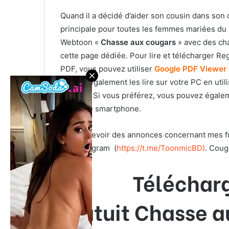
Quand il a décidé d’aider son cousin dans son caf
principale pour toutes les femmes mariées du q
Webtoon «
Chasse aux cougars
» avec des cha
cette page dédiée. Pour lire et télécharger R
PDF, vous pouvez utiliser
Google PDF Viewer
pouvez également les lire sur votre PC en uti
Android. Si vous préférez, vous pouvez égaleme
sur votre smartphone.
Pour recevoir des annonces concernant mes fut
lien Telegram
(
https://t.me/ToonmicBD
)
. Coug
Téléchar
gratuit Chasse a