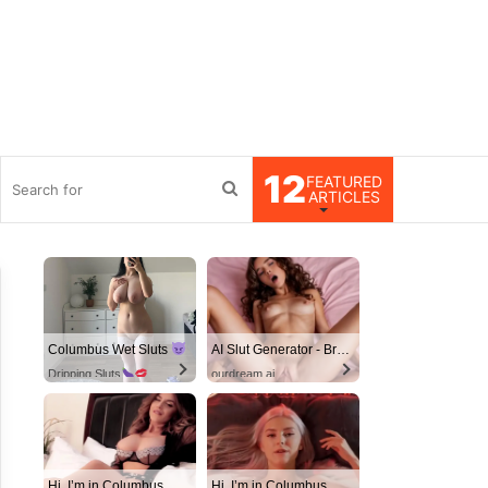
12
FEATURED
debar
Search
ARTICLES
for
Columbus Wet Sluts
AI Slut Generator - Bring your Fantasies to life
Dripping Sluts
ourdream.ai
Hi, I’m in Columbus
Hi, I’m in Columbus