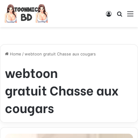
Log
Searc
M
In
for
Home
/
webtoon gratuit Chasse aux cougars
webtoon
gratuit Chasse aux
cougars