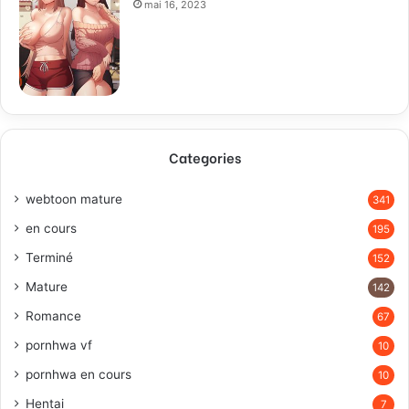
mai 16, 2023
Categories
webtoon mature
341
en cours
195
Terminé
152
Mature
142
Romance
67
pornhwa vf
10
pornhwa en cours
10
Hentai
7