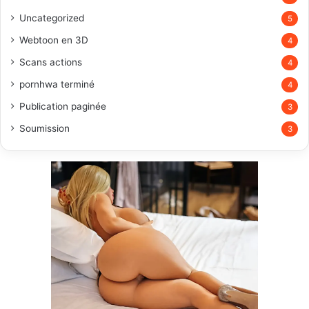
Uncategorized
5
Webtoon en 3D
4
Scans actions
4
pornhwa terminé
4
Publication paginée
3
Soumission
3