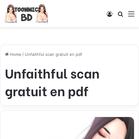
Log
Searc
M
In
for
Home
/
Unfaithful scan gratuit en pdf
Unfaithful scan
gratuit en pdf