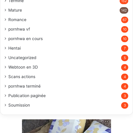
Terminé
152
Mature
142
Romance
67
pornhwa vf
10
pornhwa en cours
10
Hentai
7
Uncategorized
5
Webtoon en 3D
4
Scans actions
4
pornhwa terminé
4
Publication paginée
3
Soumission
3