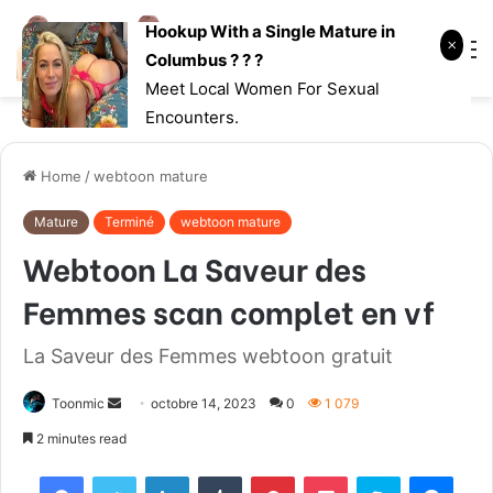
Hookup With a Single Mature in
Log
Searc
M
Columbus ? ? ?
In
for
Meet Local Women For Sexual
Encounters.
Home
/
webtoon mature
Mature
Terminé
webtoon mature
Webtoon La Saveur des
Femmes scan complet en vf
La Saveur des Femmes webtoon gratuit
Toonmic
S
octobre 14, 2023
0
1 079
e
2 minutes read
n
Facebook
Twitter
LinkedIn
Tumblr
Pinterest
Pocket
Skype
Messenger
d