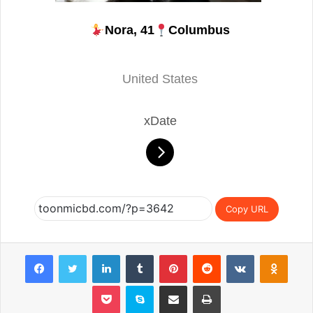
Nora, 41
Columbus
United States
xDate
Copy URL
Facebook
Twitter
LinkedIn
Tumblr
Pinterest
Reddit
VKontakte
Odnoklassniki
Pocket
Skype
Share via Email
Print