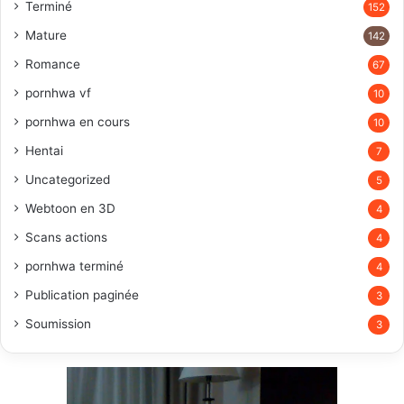
Terminé
152
Mature
142
Romance
67
pornhwa vf
10
pornhwa en cours
10
Hentai
7
Uncategorized
5
Webtoon en 3D
4
Scans actions
4
pornhwa terminé
4
Publication paginée
3
Soumission
3