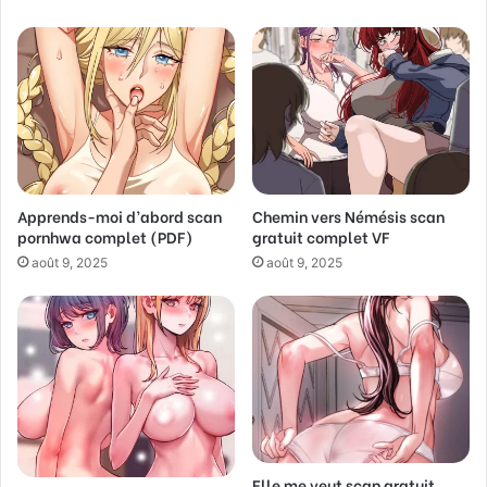
r
E
m
a
i
l
a
d
d
Apprends-moi d’abord scan
Chemin vers Némésis scan
r
pornhwa complet (PDF)
gratuit complet VF
e
s
août 9, 2025
août 9, 2025
s
Elle me veut scan gratuit