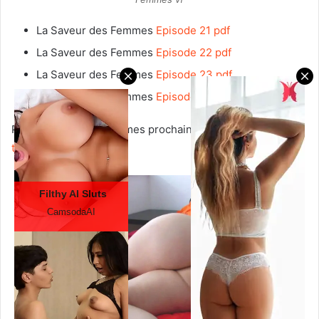
La Saveur des Femmes
Episode 21 pdf
La Saveur des Femmes
Episode 22 pdf
La Saveur des Femmes
Episode 23 pdf
La Saveur des Femmes
Episode 24 pdf
(FIN)
Pour les annonces de mes prochains webtoon voici le
lien
télégramme
.
Filthy AI Sluts
CamsodaAI