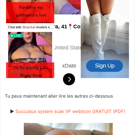
Fucking my
girlfriend's hot
mommy by mistake
Klara, 41
Columbus
RedhandsTube
United States
xDate
I'm Stripping Live
Right Now
StripChat
Tu peux maintenant aller lire les autres ci-dessous
►
Succubus system scan VF webtoon GRATUIT (PDF)