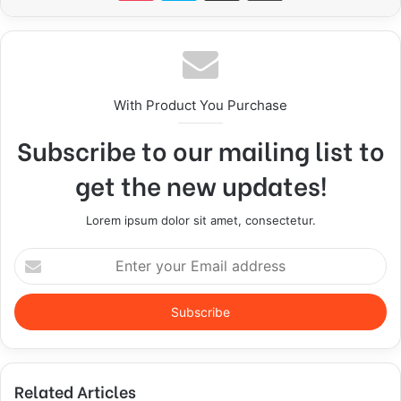
With Product You Purchase
Subscribe to our mailing list to
get the new updates!
Lorem ipsum dolor sit amet, consectetur.
E
n
t
e
r
y
o
Related Articles
u