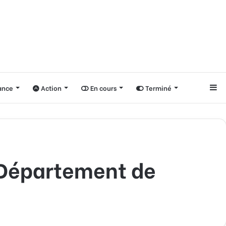
nce
Action
En cours
Terminé
Si
 Département de