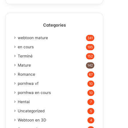
Categories
webtoon mature
341
en cours
195
Terminé
152
Mature
142
Romance
67
pornhwa vf
10
pornhwa en cours
10
Hentai
7
Uncategorized
5
Webtoon en 3D
4