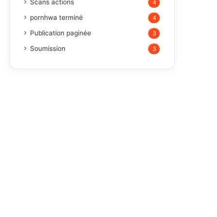
Scans actions
4
pornhwa terminé
4
Publication paginée
3
Soumission
3