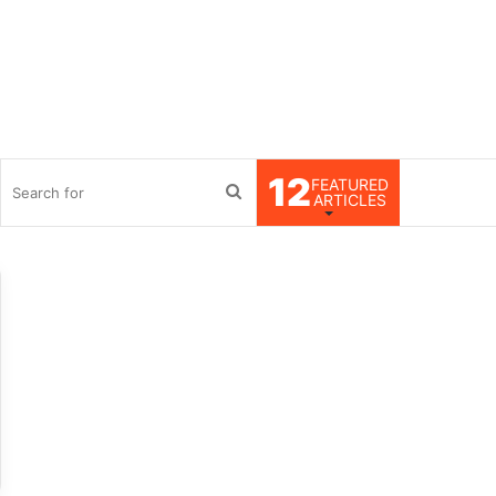
12
FEATURED
debar
Search
ARTICLES
for