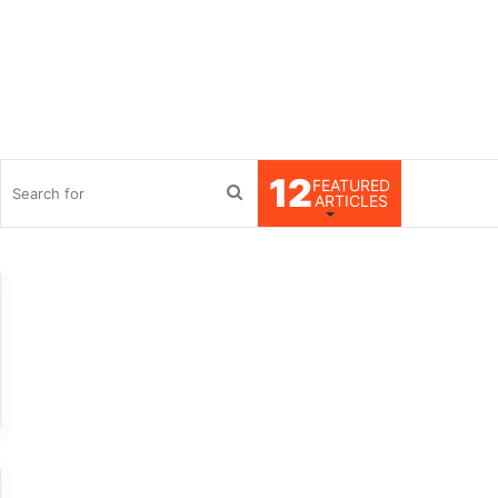
12
FEATURED
debar
Search
ARTICLES
for