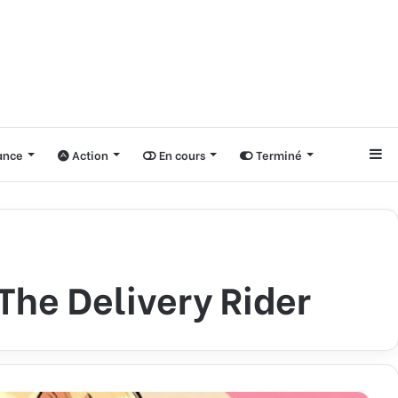
nce
Action
En cours
Terminé
Si
he Delivery Rider