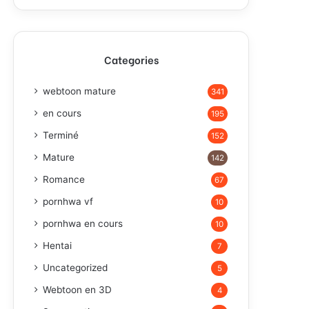
Categories
webtoon mature
341
en cours
195
Terminé
152
Mature
142
Romance
67
pornhwa vf
10
pornhwa en cours
10
Hentai
7
Uncategorized
5
Webtoon en 3D
4