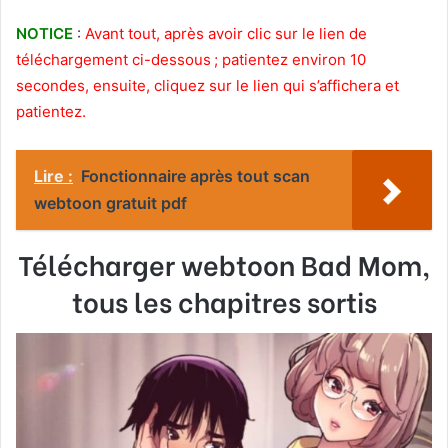
NOTICE
:
Avant tout, après avoir clic sur le lien de
téléchargement ci-dessous ; patientez environ 10
secondes, ensuite, cliquez sur le lien qui s’affichera et
patientez.
Lire :
Fonctionnaire après tout scan
webtoon gratuit pdf
Télécharger webtoon Bad Mom,
tous les chapitres sortis