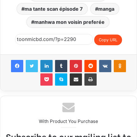
ma tante scan épisode 7
manga
manhwa mon voisin preferée
Copy URL
Facebook
Twitter
LinkedIn
Tumblr
Pinterest
Reddit
VKontakte
Odnoklassniki
Pocket
Skype
Share via Email
Print
With Product You Purchase
Subscribe to our mailing list to