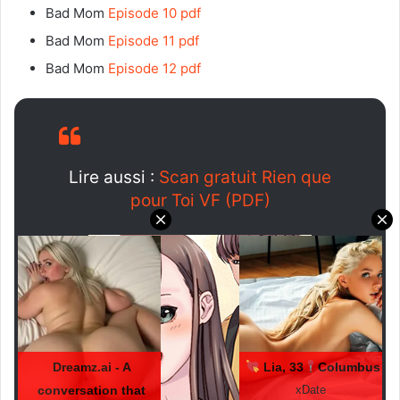
Bad Mom
Episode 10 pdf
Bad Mom
Episode 11 pdf
Bad Mom
Episode 12 pdf
Lire aussi :
Scan gratuit Rien que
pour Toi VF (PDF)
Dreamz.ai - A
Lia, 33
Columbus
conversation that
xDate