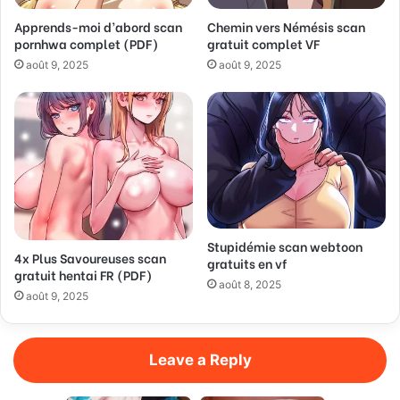
d
Apprends-moi d’abord scan
Chemin vers Némésis scan
r
pornhwa complet (PDF)
gratuit complet VF
e
s
août 9, 2025
août 9, 2025
s
Stupidémie scan webtoon
4x Plus Savoureuses scan
gratuits en vf
gratuit hentai FR (PDF)
août 8, 2025
août 9, 2025
Leave a Reply