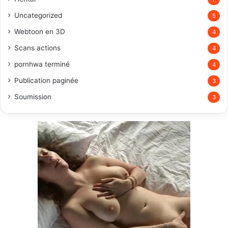
Uncategorized
5
Webtoon en 3D
4
Scans actions
4
pornhwa terminé
4
Publication paginée
3
Soumission
3