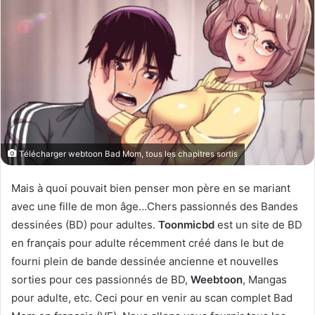
m
a
i
l
Télécharger webtoon Bad Mom, tous les chapitres sortis
Mais à quoi pouvait bien penser mon père en se mariant
avec une fille de mon âge…Chers passionnés des Bandes
dessinées (BD) pour adultes.
T
oonmicbd
est un site de BD
en français pour adulte récemment créé dans le but de
fourni plein de bande dessinée ancienne et nouvelles
sorties pour ces passionnés de BD,
Weebtoon
, Mangas
pour adulte, etc. Ceci pour en venir au scan complet Bad