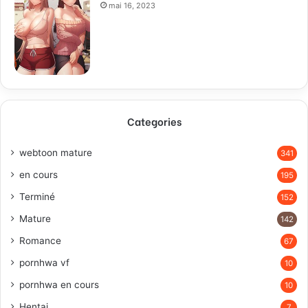
mai 16, 2023
Categories
webtoon mature
341
en cours
195
Terminé
152
Mature
142
Romance
67
pornhwa vf
10
pornhwa en cours
10
Hentai
7