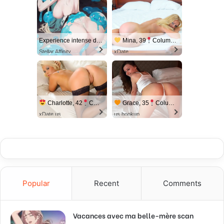
Experience intense desire for girls anytime, anywhere.
Mina, 39
Columbus
Stellar Affinity
xDate
Charlotte, 42
Columbus
Grace, 35
Columbus
xDate.us
us.hookup
Popular
Recent
Comments
Vacances avec ma belle-mère scan