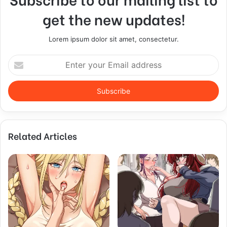
get the new updates!
Lorem ipsum dolor sit amet, consectetur.
E
n
t
e
r
y
o
Related Articles
u
r
E
m
a
i
l
a
d