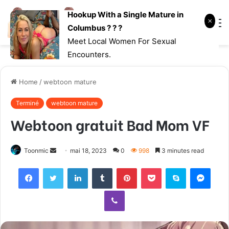
Hookup With a Single Mature in
Log
Searc
M
Columbus ? ? ?
In
for
Meet Local Women For Sexual
Encounters.
Home
/
webtoon mature
Terminé
webtoon mature
Webtoon gratuit Bad Mom VF
Toonmic
S
mai 18, 2023
0
998
3 minutes read
e
Facebook
Twitter
LinkedIn
Tumblr
Pinterest
Pocket
Skype
Messenger
n
d
Viber
a
n
e